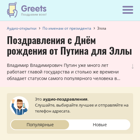
Аудио-открытки
По именам от президента
Элла
Поздравления с Днём
рождения от Путина для Эллы
↓
Владимир Владимирович Путин уже много лет
работает главой государства и столько же времени
обладает статусом самого популярного человека в
России! Вот почему наши шуточные голосовые звонки,
в которых Путин поздравляет Эллу с днем рождения,
всегда в топе самых заказываемых именных
Это
аудио-поздравления
.
поздравлений. Они всегда уникальны для каждой
Слушайте, выбирайте лучшее и отправляйте на
женщины и оставляют очень приятное впечатление.
телефон адресата.
Просто выберите подходящий вариант, укажите ваш
статус (по желанию) и звонок от президента поступит
Популярные
Новые
на телефон вашей близкой или знакомой Элле.