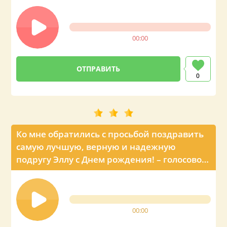
00:00
0
Ко мне обратились с просьбой поздравить
самую лучшую, верную и надежную
подругу Эллу с Днем рождения! – голосовое
поздравление от главы государства
00:00