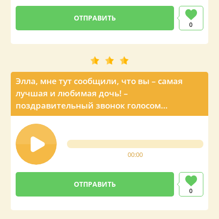
0
Элла, мне тут сообщили, что вы – самая
лучшая и любимая дочь! –
поздравительный звонок голосом
Владимира Путина
00:00
0