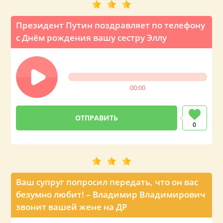
Президент Путин поздравляет по телефону
с Днём рождения вашу сестру Эллу
00:00
0
Ваш супруг попросил передать, что он вас
безумно любит! – Владимир Владимирович
звонит вашей жене на ДР