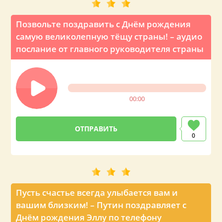
Позвольте поздравить с Днём рождения
самую великолепную тёщу страны! – аудио
послание от главного руководителя страны
00:00
0
Пусть счастье всегда улыбается вам и
вашим близким! – Путин поздравляет с
Днём рождения Эллу по телефону