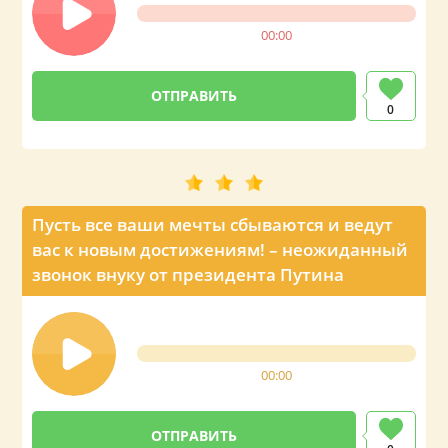
00:00
0
Пусть все ваши мечты сбываются и ведут
вас к новым достижениям! – неожиданный
звонок внуку от президента Путина
00:00