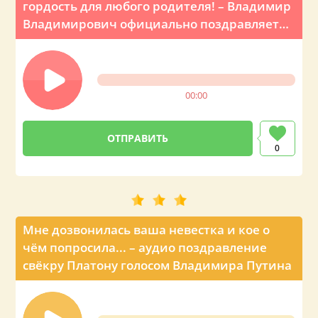
гордость для любого родителя! – Владимир
Владимирович официально поздравляет
по телефону
00:00
0
Мне дозвонилась ваша невестка и кое о
чём попросила... – аудио поздравление
свёкру Платону голосом Владимира Путина