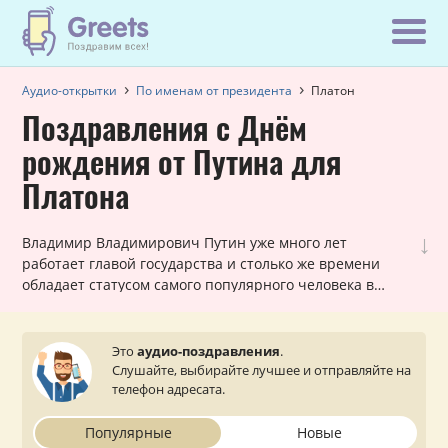
Аудио-открытки
По именам от президента
Платон
Поздравления с Днём
рождения от Путина для
Платона
↓
Владимир Владимирович Путин уже много лет
работает главой государства и столько же времени
обладает статусом самого популярного человека в
России! Вот почему наши шуточные голосовые звонки,
в которых Путин поздравляет Платона с днем
рождения, всегда в топе самых заказываемых именных
Это
аудио-поздравления
.
поздравлений. Они всегда уникальны для каждого
Слушайте, выбирайте лучшее и отправляйте на
мужчины и оставляют очень приятное впечатление.
телефон адресата.
Просто выберите подходящий вариант, укажите ваш
статус (по желанию) и звонок от президента поступит
Популярные
Новые