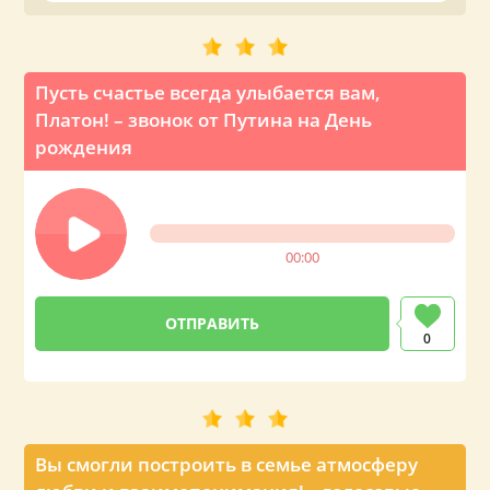
на телефон вашему близкому или знакомому Платону.
Пусть счастье всегда улыбается вам,
Платон! – звонок от Путина на День
рождения
00:00
0
Вы смогли построить в семье атмосферу