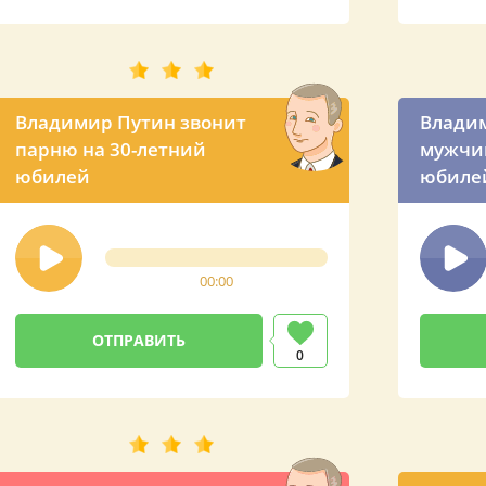
Владимир Путин звонит
Владим
парню на 30-летний
мужчин
юбилей
юбиле
00:00
0