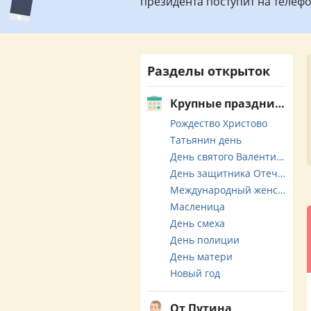
президента поступит на телеф
Разделы открыток
Крупные праздники
Рождество Христово
Татьянин день
День святого Валентина
День защитника Отечества
Международный женский день
Масленица
День смеха
День полиции
День матери
Новый год
От Путина