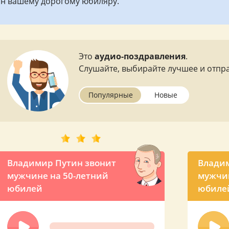
он вашему дорогому юбиляру.
Это
аудио-поздравления
.
Слушайте, выбирайте лучшее и отпра
Популярные
Новые
Владимир Путин звонит
Владим
мужчине на 50-летний
мужчин
юбилей
юбиле