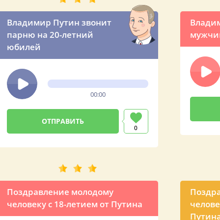
Владимир Путин звонит
Владим
парню на 20-летний
мужчи
юбилей
00:00
0
Поздравление молодому
Поздр
человеку с 18-летием от Путина
челове
Путин