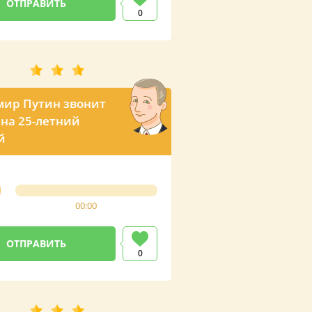
0
ир Путин звонит
на 25-летний
й
00:00
0