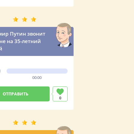
ир Путин звонит
е на 35-летний
й
00:00
0