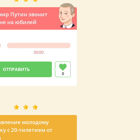
ир Путин звонит
не на юбилей
00:00
0
авление молодому
ку с 20-тилетием от
а