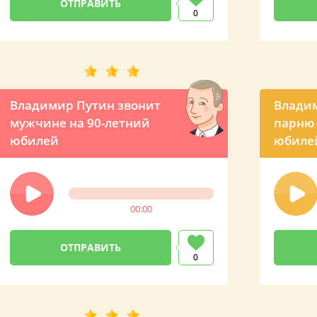
0
Владимир Путин звонит
Владим
мужчине на 90-летний
парню 
юбилей
юбиле
00:00
0