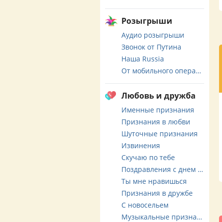
Розыгрыши
Аудио розыгрыши
Звонок от Путина
Наша Russia
От мобильного оператора
Любовь и дружба
Именные признания
Признания в любви
Шуточные признания
Извинения
Скучаю по тебе
Поздравления с днем свадьбы
Ты мне нравишься
Признания в дружбе
С новосельем
Музыкальные признания