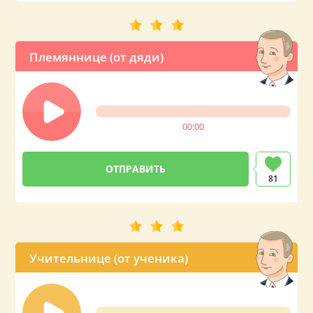
Племяннице (от дяди)
00:00
81
Учительнице (от ученика)