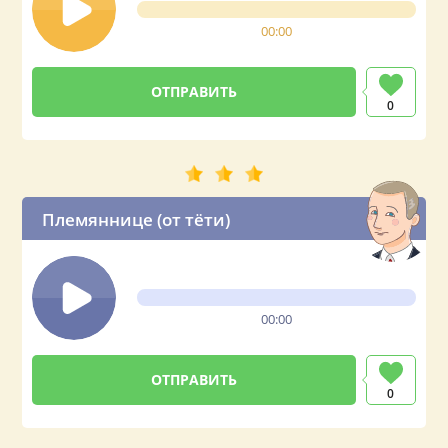
00:00
0
Племяннице (от тёти)
00:00
0