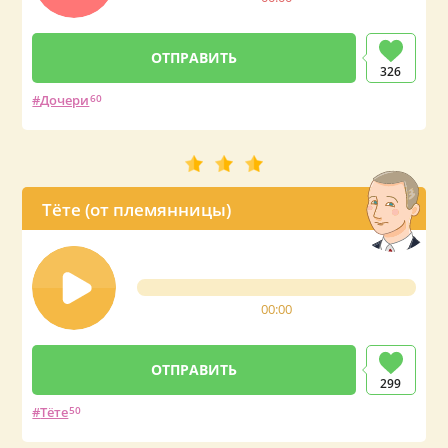
326
Дочери
60
Тёте (от племянницы)
00:00
299
Тёте
50