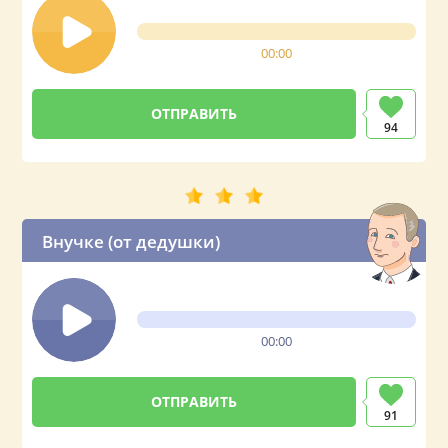
00:00
94
Внучке (от дедушки)
00:00
91