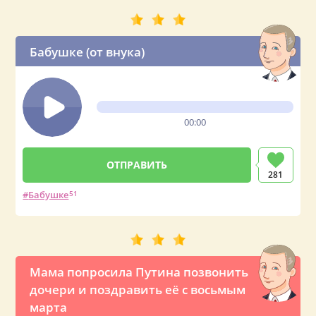
Бабушке (от внука)
00:00
281
Бабушке
51
Мама попросила Путина позвонить
дочери и поздравить её с восьмым
марта