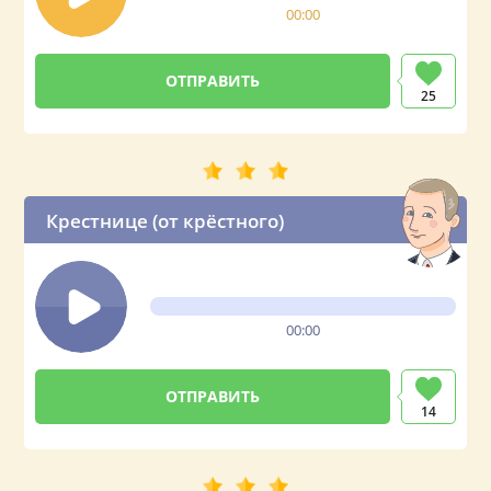
00:00
25
Крестнице (от крёстного)
00:00
14