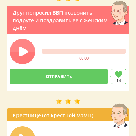
Друг попросил ВВП позвонить
подруге и поздравить её с Женским
днём
00:00
14
Крестнице (от крестной мамы)