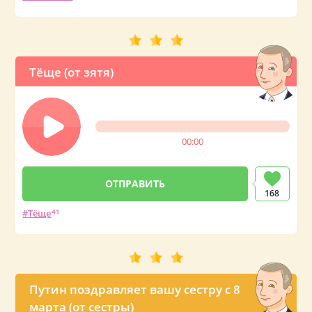
Тёще (от зятя)
00:00
168
Тёще
41
Путин поздравляет вашу сестру с 8
марта (от сестры)