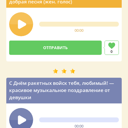
добрая песня (жен. голос)
00:00
0
С Днём ракетных войск тебя, любимый! —
красивое музыкальное поздравление от
девушки
00:00