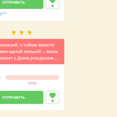
0
е
321
анасий, с тобою вместе
м одной семьей! – жена
вляет с Днем рождения
ежной песней
00:00
0