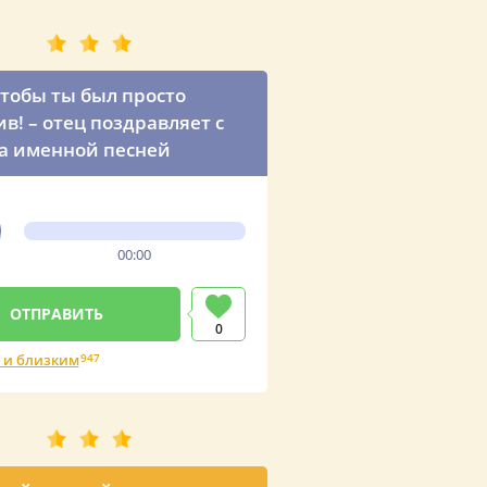
чтобы ты был просто
ив! – отец поздравляет с
а именной песней
00:00
0
 и близким
947