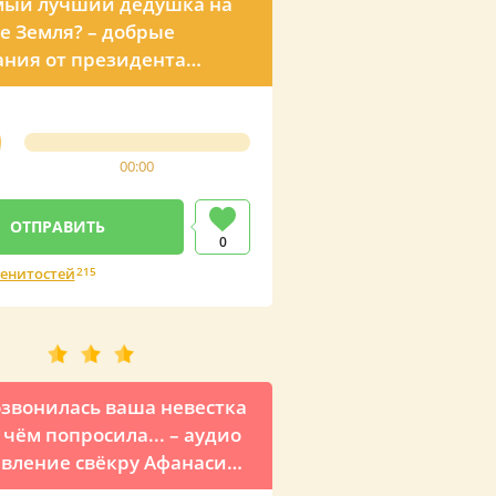
мый лучший дедушка на
е Земля? – добрые
ния от президента
00:00
0
енитостей
215
звонилась ваша невестка
 чём попросила... – аудио
вление свёкру Афанасию
м Владимира Путина