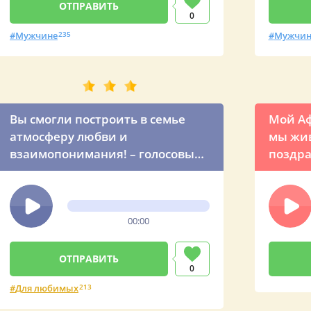
0
Мужчине
235
Мужчин
Вы смогли построить в семье
Мой Аф
атмосферу любви и
мы живе
взаимопонимания! – голосовые
поздра
пожелания от президента
мужа н
Путина ко Дню рождения мужа
Афанасия
00:00
0
Для любимых
213