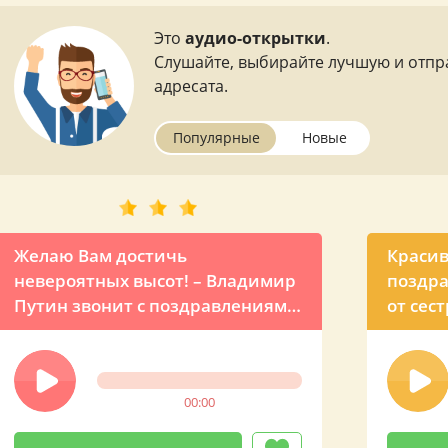
Это
аудио-открытки
.
Слушайте, выбирайте лучшую и отпр
адресата.
Популярные
Новые
Желаю Вам достичь
Красив
невероятных высот! – Владимир
поздра
Путин звонит с поздравлениями
от сес
для брата Афанасия
00:00