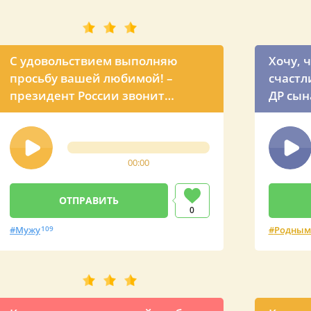
С удовольствием выполняю
Хочу, 
просьбу вашей любимой! –
счастл
президент России звонит
ДР сын
вашему любимому Афанасию с
поздравлением на День
рождения
00:00
0
Мужу
109
Родным