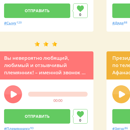
0
Сыну
120
Дяде
88
Вы невероятно любящий,
Презид
любимый и отзывчивый
по тел
племянник! – именной звонок с
Афана
пожеланием от президента
России
00:00
0
Племяннику
93
Зятю
86