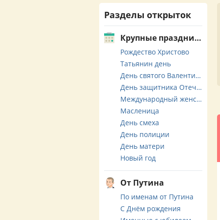
Разделы открыток
Крупные праздники
Рождество Христово
Татьянин день
День святого Валентина
День защитника Отечества
Международный женский день
Масленица
День смеха
День полиции
День матери
Новый год
От Путина
По именам от Путина
С Днём рождения