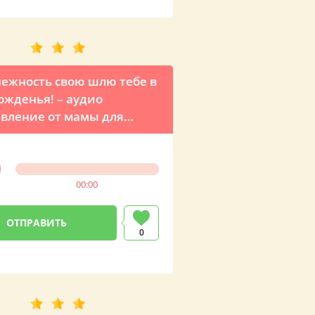
нежность свою шлю тебе в
ожденья! – аудио
вление от мамы для
го сына Афанасия
00:00
0