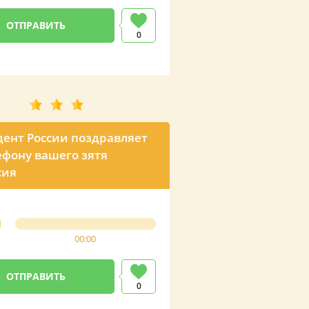
0
ент России поздравляет
ефону вашего зятя
сия
00:00
0