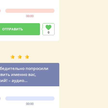
00:00
0
бедительно попросили
вить именно вас,
ий! – аудио
вление дяде от
мира Владимировича
00:00