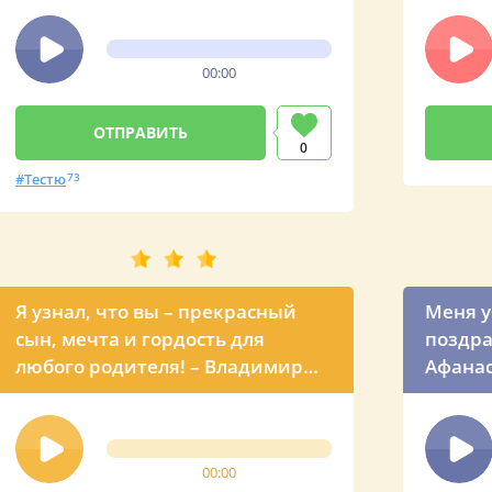
00:00
0
Тестю
73
Я узнал, что вы – прекрасный
Меня у
сын, мечта и гордость для
поздра
любого родителя! – Владимир
Афанас
Владимирович официально
поздра
поздравляет по телефону
Влади
00:00