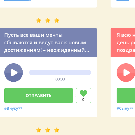
Пусть все ваши мечты
Я всю 
сбываются и ведут вас к новым
день р
достижениям! – неожиданный
поздра
звонок внуку от президента
любимо
Путина
00:00
0
Внуку
94
Сыну
55