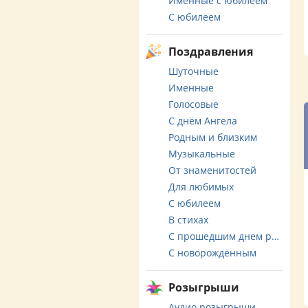
Именные с юбилеем
С юбилеем
Поздравления
Шуточные
Именные
Голосовые
С днём Ангела
Родным и близким
Музыкальные
От знаменитостей
Для любимых
С юбилеем
В стихах
С прошедшим днем рождения
С новорождённым
Розыгрыши
Аудио розыгрыши