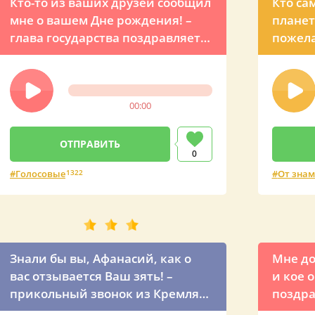
Кто-то из ваших друзей сообщил
Кто са
мне о вашем Дне рождения! –
планет
глава государства поздравляет
пожела
друга Афанасия по телефону
России
00:00
0
Голосовые
1322
От знам
Знали бы вы, Афанасий, как о
Мне до
вас отзывается Ваш зять! –
и кое о
прикольный звонок из Кремля
поздра
на День рождения тестя
голосо