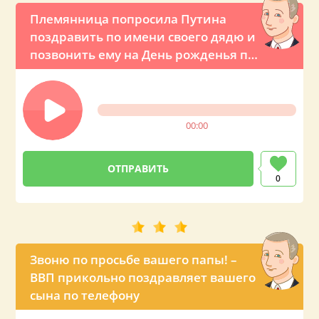
Племянница попросила Путина
поздравить по имени своего дядю и
позвонить ему на День рожденья по
телефону
00:00
0
Звоню по просьбе вашего папы! –
ВВП прикольно поздравляет вашего
сына по телефону