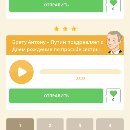
0
Брату Антону – Путин поздравляет с
Днём рождения по просьбе сестры
00:00
0
1
2
3
4