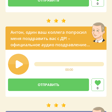
0
Антон, один ваш коллега попросил
меня поздравить вас с ДР! –
официальное аудио поздравление
из Кремля
00:00
0