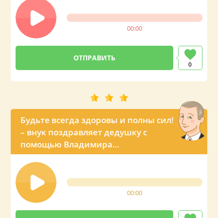
00:00
0
Будьте всегда здоровы и полны сил!
– внук поздравляет дедушку с
помощью Владимира
Владимировича
00:00