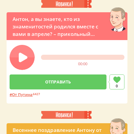
Антон, а вы знаете, кто из
знаменитостей родился вместе с
вами в апреле? – прикольный
звонок с именным поздравлением
от Владимира Владимировича
00:00
0
От Путина
6427
Весеннее поздравление Антону от