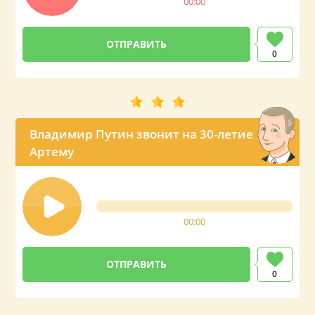
00:00
0
Владимир Путин звонит на 30-летие
Артему
00:00
0