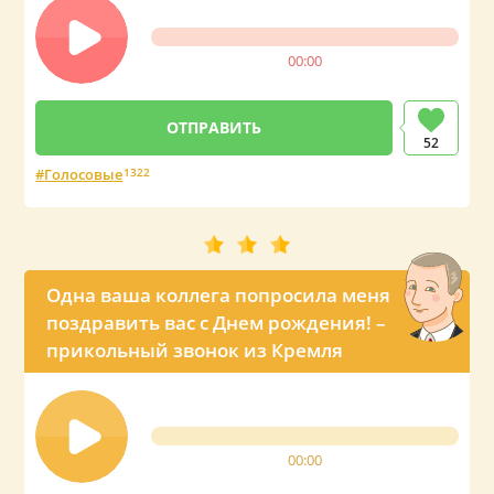
00:00
52
Голосовые
1322
Одна ваша коллега попросила меня
поздравить вас с Днем рождения! –
прикольный звонок из Кремля
00:00