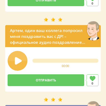
0
Артем, один ваш коллега попросил
меня поздравить вас с ДР! –
официальное аудио поздравление
из Кремля
00:00
0