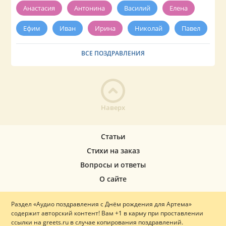
Анастасия
Антонина
Василий
Елена
Ефим
Иван
Ирина
Николай
Павел
ВСЕ ПОЗДРАВЛЕНИЯ
Наверх
Статьи
Стихи на заказ
Вопросы и ответы
О сайте
Раздел «Аудио поздравления с Днём рождения для Артема»
содержит авторский контент! Вам +1 в карму при проставлении
ссылки на greets.ru в случае копирования поздравлений.