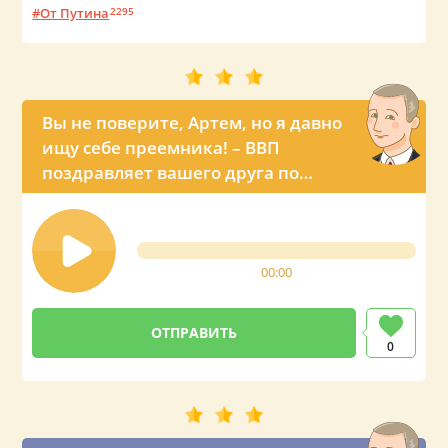
От Путина
2295
Вы не поверите, Артем, но я давно
ищу себе преемника! – ВВП
поздравляет вашего друга по
телефону
00:00
0