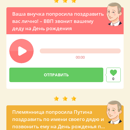
Ваша внучка попросила поздравить
вас лично! – ВВП звонит вашему
деду на День рождения
00:00
0
Племянница попросила Путина
поздравить по имени своего дядю и
позвонить ему на День рожденья по