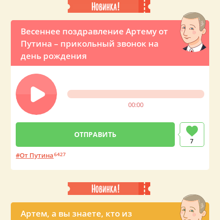
Весеннее поздравление Артему от
Путина – прикольный звонок на
день рождения
00:00
7
От Путина
6427
Артем, а вы знаете, кто из