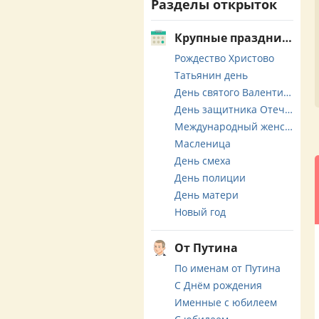
Разделы открыток
Крупные праздники
Рождество Христово
Татьянин день
День святого Валентина
День защитника Отечества
Международный женский день
Масленица
День смеха
День полиции
День матери
Новый год
От Путина
По именам от Путина
С Днём рождения
Именные с юбилеем