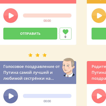
поздравление от
Владимира Владимировича
00:00
0
Голосовое поздравление от
Родите
Путина самой лучшей и
Путина
любимой сестрёнки на
поздр
свете
дочке
00:00