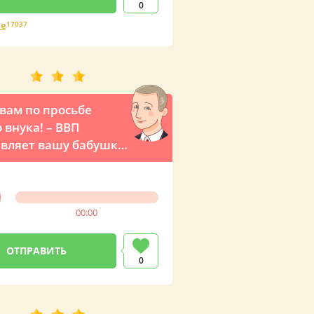
0
е
17037
вам по просьбе
 внука! – ВВП
вляет вашу бабушку
ни с Днем рождения
мля
00:00
0