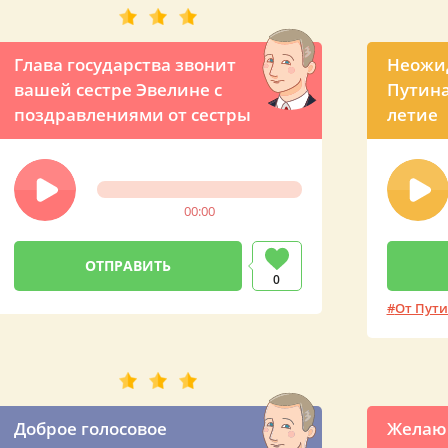
Глава государства звонит
Неожид
вашей сестре Эвелине с
Путина
поздравлениями от сестры
летие
00:00
0
От Пут
Доброе голосовое
Желаю 