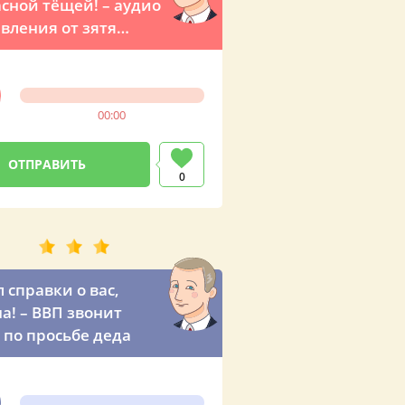
сной тёщей! – аудио
вления от зятя
м Владимира
мировича Путина
00:00
0
 справки о вас,
а! – ВВП звонит
 по просьбе деда