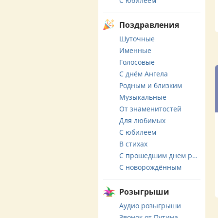
С юбилеем
Поздравления
Шуточные
Именные
Голосовые
С днём Ангела
Родным и близким
Музыкальные
От знаменитостей
Для любимых
С юбилеем
В стихах
С прошедшим днем рождения
С новорождённым
Розыгрыши
Аудио розыгрыши
Звонок от Путина