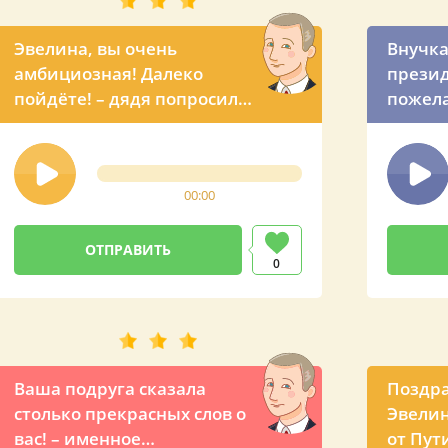
Эвелина, вы очень
Внучка
амбициозная! Далеко
презид
пойдёте! – дядя попросил
пожел
президента позвонить и
оригинально поздравить
свою племянницу с ДР
00:00
0
Ваша подруга сказала
Поздр
столько прекрасных слов о
Эвелин
вас! – именное
от Пут