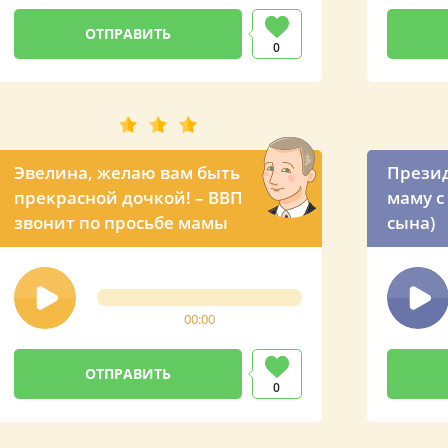
0
Эвелина, желаю вам быть
Презид
прекрасной дочкой! – ВВП
маму с
звонит по просьбе мамы
сына)
00:00
0