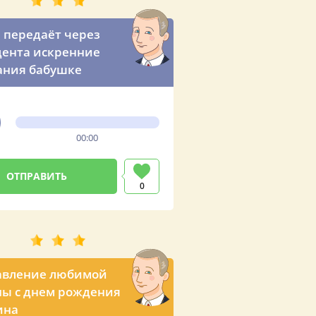
 передаёт через
ента искренние
ания бабушке
00:00
0
авление любимой
ы с днем рождения
ина