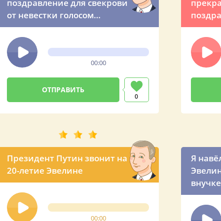
поздравление для свекрови
прекра
от невестки голосом
поздра
Владимира Владимировича
голосо
Влади
00:00
0
Президент Путин звонит на
Я навёл
20-летие Эвелине
Эвелин
внучке
00:00