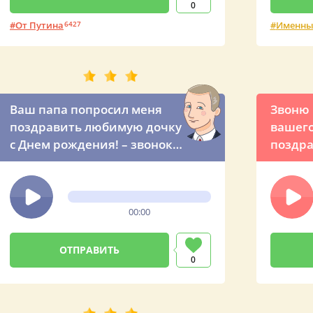
0
От Путина
6427
Именны
Ваш папа попросил меня
Звоню 
поздравить любимую дочку
вашего
с Днем рождения! – звонок с
поздра
юмором от президента
по име
России
из Кре
00:00
0