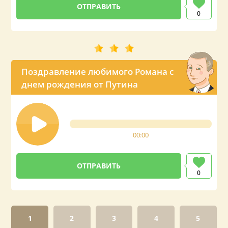
0
Поздравление любимого Романа с
днем рождения от Путина
00:00
0
1
2
3
4
5