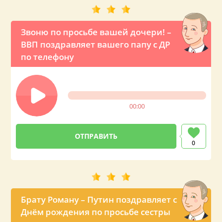
Звоню по просьбе вашей дочери! –
ВВП поздравляет вашего папу с ДР
по телефону
00:00
0
Брату Роману – Путин поздравляет с
Днём рождения по просьбе сестры