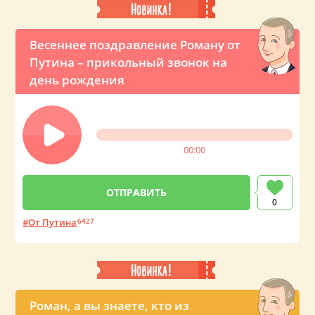
Весеннее поздравление Роману от
Путина – прикольный звонок на
день рождения
00:00
0
От Путина
6427
Роман, а вы знаете, кто из