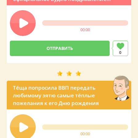
из Кремля
00:00
0
Тёща попросила ВВП передать
любимому зятю самые тёплые
пожелания к его Дню рождения
00:00