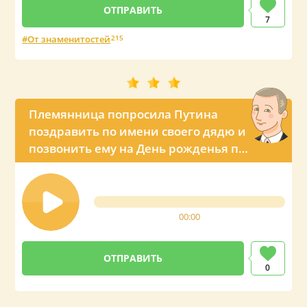
7
От знаменитостей
215
Племянница попросила Путина
поздравить по имени своего дядю и
позвонить ему на День рожденья по
телефону
00:00
0