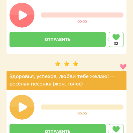
00:00
32
Здоровья, успехов, любви тебе желаю! —
весёлая песенка (жен. голос)
00:00