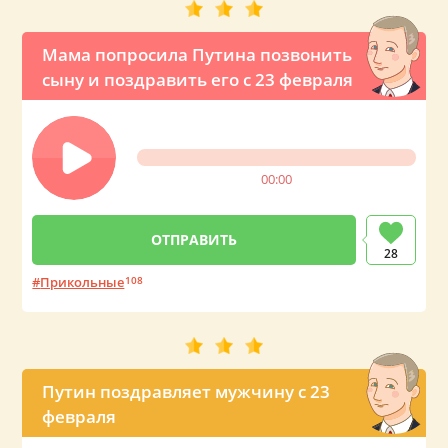
Мама попросила Путина позвонить
сыну и поздравить его с 23 февраля
00:00
28
Прикольные
108
Путин поздравляет мужчину с 23
февраля