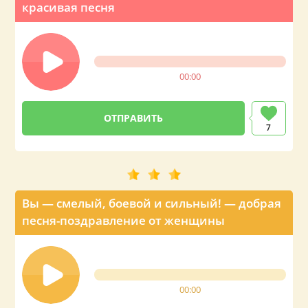
красивая песня
00:00
7
Вы — смелый, боевой и сильный! — добрая
песня-поздравление от женщины
00:00