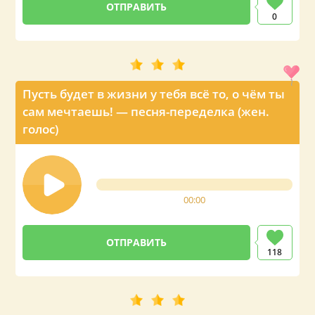
0
Пусть будет в жизни у тебя всё то, о чём ты
сам мечтаешь! — песня-переделка (жен.
голос)
00:00
118