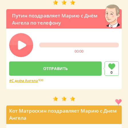
Путин поздравляет Марию с Днём
Ангела по телефону
00:00
0
С днём Ангела
930
Кот Матроскин поздравляет Марию с Днем
Ангела