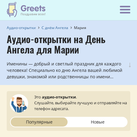
Аудио-открытки
С днём Ангела
Мария
Аудио-открытки на День
Ангела для Марии
↓
Именины — добрый и светлый праздник для каждого
человека! Специально ко дню Ангела вашей любимой
девушки, знакомой или родственницы по имени
Мария мы записали красивые голосовые и
музыкальные поздравления, которые можно
прослушать и отправить с сайта на мобильный
Это
аудио-открытки
.
телефон.
Слушайте, выбирайте лучшую и отправляйте на
телефон адресата.
Популярные
Новые