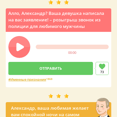
Алло, Александр? Ваша девушка написала
на вас заявление! – розыгрыш звонок из
полиции для любимого мужчины
00:00
73
Именные признания
1868
Александр, ваша любимая желает
вам спокойной ночи на самом