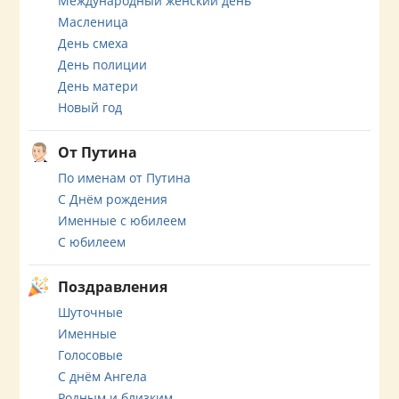
Международный женский день
Масленица
День смеха
День полиции
День матери
Новый год
От Путина
По именам от Путина
С Днём рождения
Именные с юбилеем
С юбилеем
Поздравления
Шуточные
Именные
Голосовые
С днём Ангела
Родным и близким