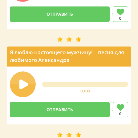
0
Я люблю настоящего мужчину! – песня для
любимого Александра
00:00
0