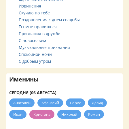
Извинения
Скучаю по тебе
Поздравления с днем свадьбы
Ты мне нравишься
Признания в дружбе
С новосельем
Музыкальные признания
Спокойной ночи
С добрым утром
Именины
СЕГОДНЯ (06 АВГУСТА)
Анатолий
Афанасий
Борис
Давид
Иван
Кристина
Николай
Роман