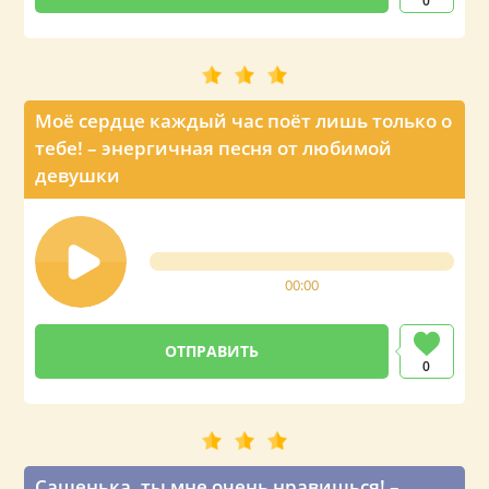
0
Моё сердце каждый час поёт лишь только о
тебе! – энергичная песня от любимой
девушки
00:00
0
Сашенька, ты мне очень нравишься! –