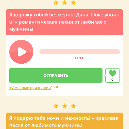
Я дорожу тобой безмерно! Дана, I love you-u-
u! – романтическая песня от любимого
мужчины
00:00
0
Именные признания
1868
Я подарю тебе ночи и нежность! – красивая
песня от любимого мужчины