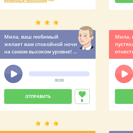
Именные признания
1868
Мила, ваш любимый
Мила, 
желает вам спокойной ночи
пустяк
на самом высоком уровне! -
отнест
ночной звонок от
нашему
президента России
шуточн
голосо
00:00
презид
просьб
мужчи
0