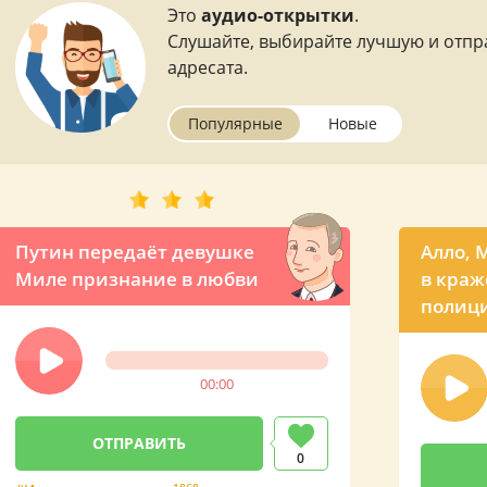
Это
аудио-открытки
.
Слушайте, выбирайте лучшую и отпр
адресата.
Популярные
Новые
Путин передаёт девушке
Алло, 
Миле признание в любви
в краж
полиц
00:00
0