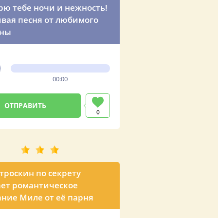
рю тебе ночи и нежность!
ивая песня от любимого
ны
00:00
0
троскин по секрету
ет романтическое
ние Миле от её парня