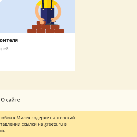
роителя
дней.
О сайте
любви к Миле» содержит авторский
тавлении ссылки на greets.ru в
ий.