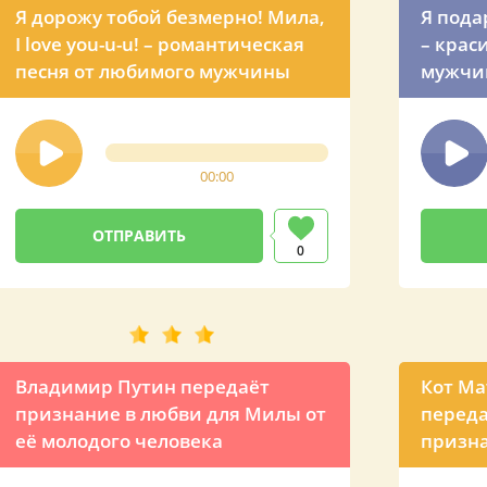
Я дорожу тобой безмерно! Мила,
Я пода
I love you-u-u! – романтическая
– крас
песня от любимого мужчины
мужчи
00:00
0
Владимир Путин передаёт
Кот Ма
признание в любви для Милы от
переда
её молодого человека
призна