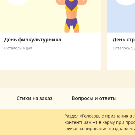
День физкультурника
День ст
Осталось 4 дня.
Осталось 5 
Стихи на заказ
Вопросы и ответы
Раздел «Голосовые признания в 
контент! Вам +1 в карму при прос
случае копирования поздравлен