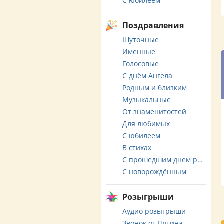
С юбилеем
Поздравления
Шуточные
Именные
Голосовые
С днём Ангела
Родным и близким
Музыкальные
От знаменитостей
Для любимых
С юбилеем
В стихах
С прошедшим днем рождения
С новорождённым
Розыгрыши
Аудио розыгрыши
Звонок от Путина