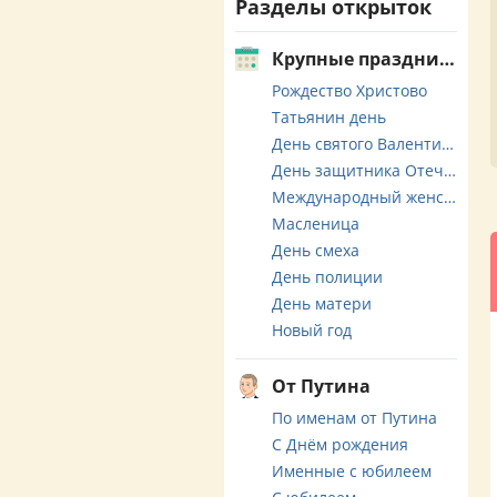
Разделы открыток
Крупные праздники
Рождество Христово
Татьянин день
День святого Валентина
День защитника Отечества
Международный женский день
Масленица
День смеха
День полиции
День матери
Новый год
От Путина
По именам от Путина
С Днём рождения
Именные с юбилеем