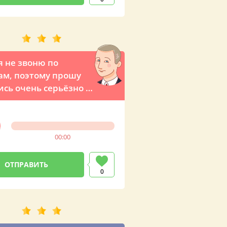
я не звоню по
ам, поэтому прошу
ись очень серьёзно к
 разговору! –
ый звонок с
вым признанием от
00:00
ента Путина (по
е любимого
ны)
0