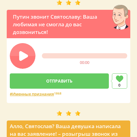
Путин звонит Святославу: Ваша
любимая не смогла до вас
дозвониться!
00:00
0
Именные признания
1868
Алло, Святослав? Ваша девушка написала
на вас заявление! – розыгрыш звонок из