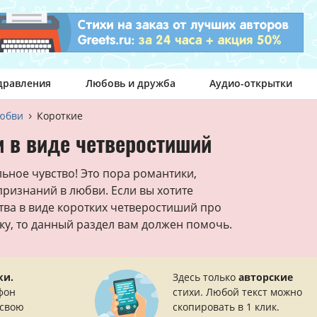
дравления
Любовь и дружба
Аудио-открытки
любви
Короткие
 в виде четверостиший
ьное чувство! Это пора романтики,
признаний в любви. Если вы хотите
тва в виде коротких четверостиший про
ку, то данный раздел вам должен помочь.
ки.
Здесь только
авторские
фон
стихи. Любой текст можно
 свою
скопировать в 1 клик.