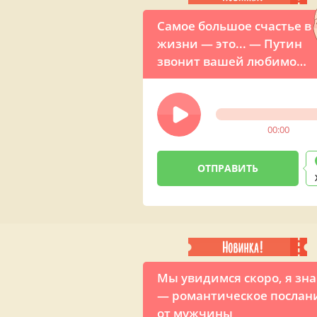
Самое большое счастье в
жизни — это... — Путин
звонит вашей любимой
с необычным
признанием в любви
00:00
Мы увидимся скоро, я зн
— романтическое послан
от мужчины