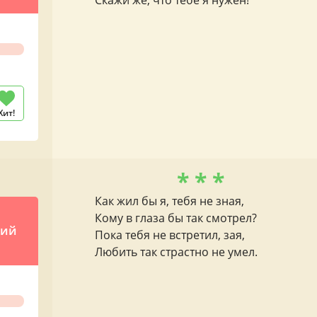
Скажи же, что тебе я нужен!
Хит!
* * *
Как жил бы я, тебя не зная,
е
Кому в глаза бы так смотрел?
кий
Пока тебя не встретил, зая,
Любить так страстно не умел.
для