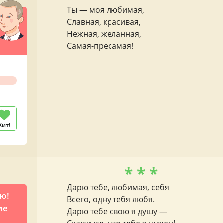
Ты — моя любимая,
Славная, красивая,
Нежная, желанная,
Самая-пресамая!
Хит!
* * *
Дарю тебе, любимая, себя
аю!
Всего, одну тебя любя.
ие
Дарю тебе свою я душу —