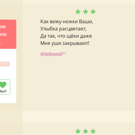
* * *
Как вижу ножки Ваши,
ля
Улыбка расцветает,
нок
Да так, что щёки даже
Мне уши закрывают!
Любимой
61
Хит!
* * *