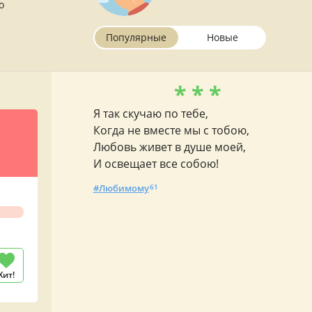
о
Популярные
Новые
* * *
Я так скучаю по тебе,
Когда не вместе мы с тобою,
Любовь живет в душе моей,
И освещает все собою!
Любимому
61
Хит!