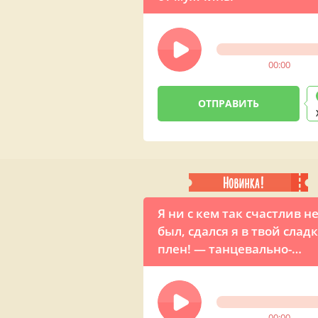
00:00
Я ни с кем так счастлив н
был, сдался я в твой слад
плен! — танцевально-
музыкальное признание 
девушки
00:00