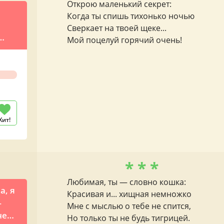
Открою маленький секрет:
Когда ты спишь тихонько ночью
Сверкает на твоей щеке...
Мой поцелуй горячий очень!
Хит!
* * *
Любимая, ты — словно кошка:
а, я
Красивая и... хищная немножко
—
Мне с мыслью о тебе не спится,
не
Но только ты не будь тигрицей.