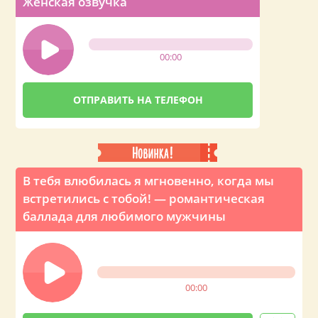
Женская озвучка
00:00
В тебя влюбилась я мгновенно, когда мы
встретились с тобой! — романтическая
баллада для любимого мужчины
00:00