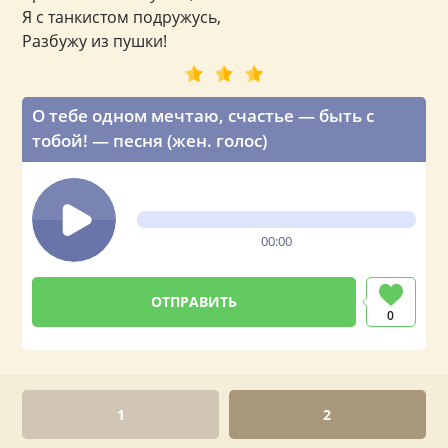
Я с танкистом подружусь,
Разбужу из пушки!
О тебе одном мечтаю, счастье — быть с
тобой! — песня (жен. голос)
00:00
0
1
2