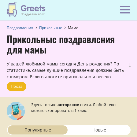
Поздравления
Прикольные
Маме
Прикольные поздравления
для мамы
↓
У вашей любимой мамы сегодня День рождения? По
статистике, самые лучшие поздравления должны быть
с юмором. Если вы хотите оригинально и весело
поздравить свою маму с днем её рождения, причем,
Проза
сделать это в стихах, то в данном разделе вы найдете
всё, что вам нужно!
Здесь только
авторские
стихи. Любой текст
можно скопировать в 1 клик.
Популярные
Новые