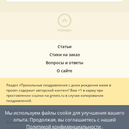
Наверх
Статьи
Стихи на заказ
Вопросы и ответы
О сайте
Раздел «Прикольные поздравления с днем рождения маме в
прозе» содержит авторский контент! Вам +1 в карму при
проставлении ссылки на greets.ru в случае копирования
поздравлений.
Политика конфиденциальности
Мы используем файлы cookie для улучшения вашего
Пользовательское соглашение
опыта. Продолжая, вы соглашаетесь с нашей
Вакцинация — ваш щит от опасных инфекций!
Политикой конфиденциальности
.
© 2008-2026 Greets.ru