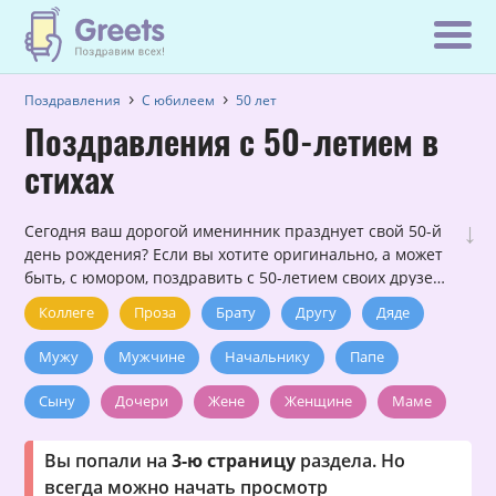
Поздравления
С юбилеем
50 лет
Поздравления с 50-летием в
стихах
↓
Сегодня ваш дорогой именинник празднует свой 50-й
день рождения? Если вы хотите оригинально, а может
быть, с юмором, поздравить с 50-летием своих друзей
и близких, причем, сделать это в стихах, то данный
Коллеге
Проза
Брату
Другу
Дяде
раздел — для вас!
Мужу
Мужчине
Начальнику
Папе
Сыну
Дочери
Жене
Женщине
Маме
Подруге
Сестре
Тёте
Вы попали на
3-ю страницу
раздела. Но
всегда можно начать просмотр