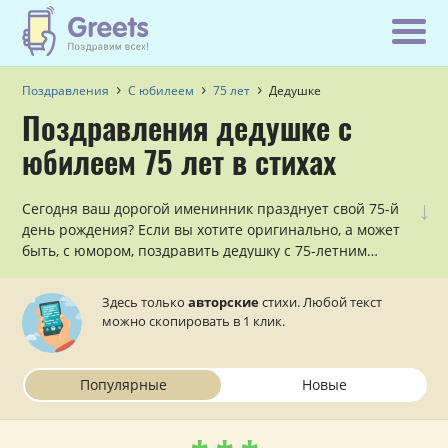
Поздравления
С юбилеем
75 лет
Дедушке
Поздравления дедушке с
юбилеем 75 лет в стихах
↓
Сегодня ваш дорогой именинник празднует свой 75-й
день рождения? Если вы хотите оригинально, а может
быть, с юмором, поздравить дедушку с 75-летним
юбилеем, причем, сделать это в стихах, то данный
раздел — для вас!
Здесь только
авторские
стихи. Любой текст
можно скопировать в 1 клик.
Популярные
Новые