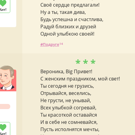
Своё сердце предлагали!
Хит!
Ну а ты, такая дива,
Будь успешна и счастлива,
Радуй близких и друзей
Одной улыбкою своей!
Подруге
14
* * *
Вероника, Big Привет!
С женским праздником, мой свет!
Ты сегодня не грузись,
Отрывайся, веселись,
Не грусти, не унывай,
Всех улыбкой согревай,
Ты красоткой оставайся
И в себе не сомневайся,
Пусть исполнятся мечты,
Хит!