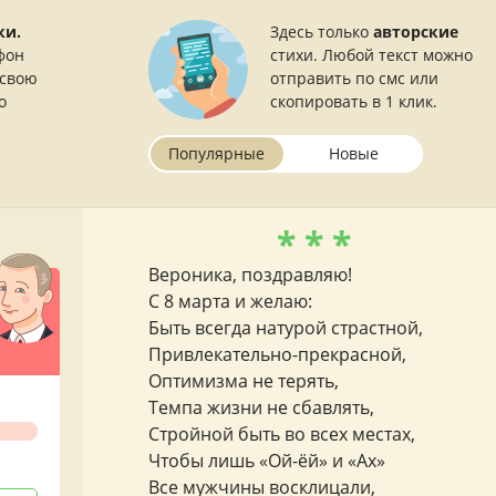
ки.
Здесь только
авторские
фон
стихи. Любой текст можно
 свою
отправить по смс или
о
скопировать в 1 клик.
Популярные
Новые
* * *
Вероника, поздравляю!
С 8 марта и желаю:
Быть всегда натурой страстной,
Привлекательно-прекрасной,
Оптимизма не терять,
Темпа жизни не сбавлять,
Стройной быть во всех местах,
Чтобы лишь «Ой-ёй» и «Ах»
Все мужчины восклицали,