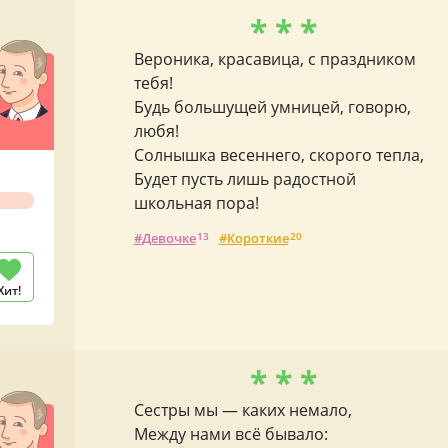
* * *
Вероника, красавица, с праздником
тебя!
Будь большущей умницей, говорю,
любя!
Солнышка весеннего, скорого тепла,
Будет пусть лишь радостной
школьная пора!
Девочке
13
Короткие
20
Хит!
* * *
Сестры мы — каких немало,
Между нами всё бывало: