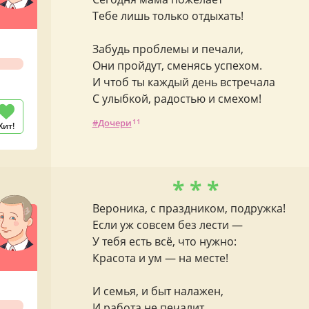
Тебе лишь только отдыхать!
Забудь проблемы и печали,
Они пройдут, сменясь успехом.
И чтоб ты каждый день встречала
С улыбкой, радостью и смехом!
Дочери
11
Хит!
* * *
Вероника, с праздником, подружка!
Если уж совсем без лести —
У тебя есть всё, что нужно:
Красота и ум — на месте!
И семья, и быт налажен,
И работа не печалит,