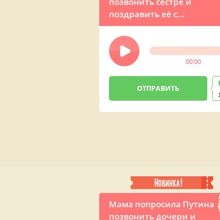
позвонить сестре и
поздравить её с
международным
Женским днём
00:00
Мама попросила Путина
позвонить дочери и