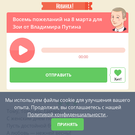
Восемь пожеланий на 8 марта для
Зои от Владимира Путина
00:00
Хит!
Мы используем файлы cookie для улучшения вашего
* * *
опыта. Продолжая, вы соглашаетесь с нашей
Тому, Томочку, Тамару
Политикой конфиденциальности
.
С женским днем поздравим мы.
ПРИНЯТЬ
Пусть достойной будет пара,
А любовь — нежней весны!