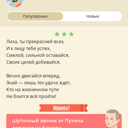
Виолетта
Влада
Галина
Дарина
Дарья
Популярные
Новые
Диана
Дина
Ева
Евгения
Екатерина
* * *
Елена
Елизавета
Жанна
Зинаида
Зоя
Лиза, ты прекрасней всех,
Инга
Инна
Ирина
Карина
Кира
И к лицу тебе успех,
Смелой, сильной оставайся,
Кристина
Ксения
Лариса
Лиана
Своих целей добивайся,
Лидия
Лилия
Любовь
Людмила
Майя
Вечно двигайся вперед,
Маргарита
Марина
Мария
Мила
Знай — лишь тех удача ждет,
Кто на жизненном пути
Милана
Надежда
Наталья
Нелли
Не боится всё пройти!
Ника
Нина
Оксана
Олеся
Ольга
Полина
Раиса
Регина
Рената
Шуточный звонок от Путина
Светлана
Снежана
Софья
Таисия
девушке на 8 марта