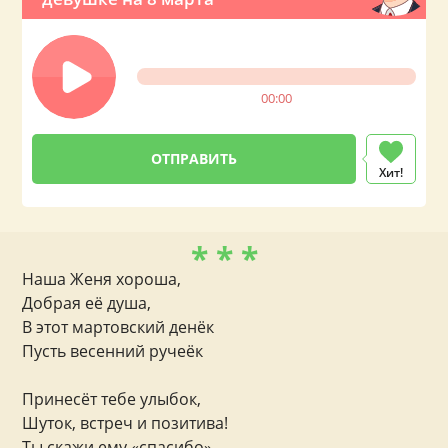
Тамара
Татьяна
Ульяна
Эвелина
Элина
Эльвира
Юлия
Яна
Ярослава
00:00
Хит!
* * *
Наша Женя хороша,
Добрая её душа,
В этот мартовский денёк
Пусть весенний ручеёк
Принесёт тебе улыбок,
Шуток, встреч и позитива!
Ты скажи ему «спасибо»,