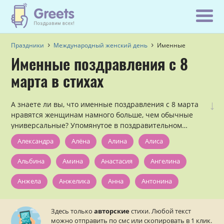
Праздники
Международный женский день
Именные
Именные поздравления с 8
марта в стихах
↓
А знаете ли вы, что именные поздравления с 8 марта
нравятся женщинам намного больше, чем обычные
универсальные? Упомянутое в поздравительном
стихотворении имя девушки ласкает её слух и
Александра
Алёна
Алина
Алиса
помогает чувствовать себя значимой и желанной! Это
отлично известно всем психологам. Так используем же
Альбина
Амина
Анастасия
Ангелина
это :)
Анжела
Анжелика
Анна
Антонина
Арина
Валентина
Валерия
Варвара
Здесь только
авторские
стихи. Любой текст
можно отправить по смс или скопировать в 1 клик.
Василиса
Вера
Вероника
Виктория