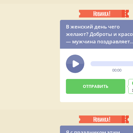
В женский день чего
желают? Доброты и красо
— мужчина поздравляет
красивой песней
00:00
Я с праздником этим