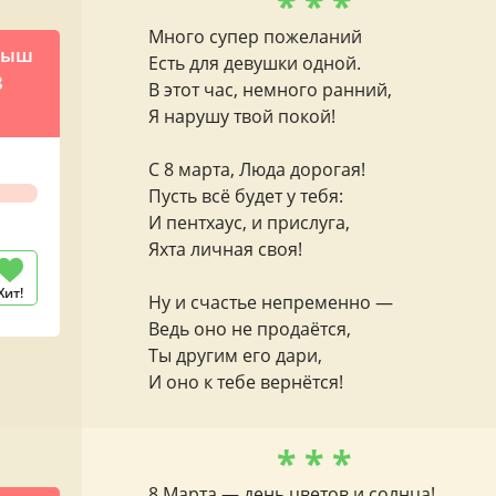
* * *
Много супер пожеланий
рыш
Есть для девушки одной.
8
В этот час, немного ранний,
Я нарушу твой покой!
С 8 марта, Люда дорогая!
Пусть всё будет у тебя:
И пентхаус, и прислуга,
Яхта личная своя!
Хит!
Ну и счастье непременно —
Ведь оно не продаётся,
Ты другим его дари,
И оно к тебе вернётся!
* * *
8 Марта — день цветов и солнца!