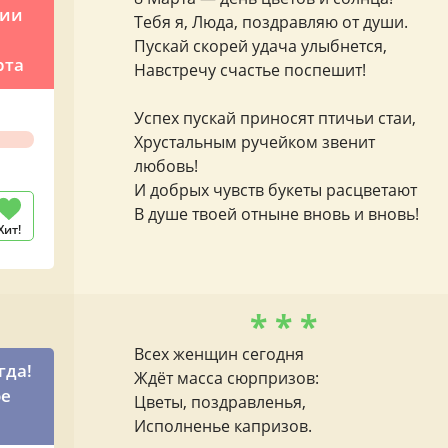
ции
Тебя я, Люда, поздравляю от души.
Пускай скорей удача улыбнется,
рта
Навстречу счастье поспешит!
Успех пускай приносят птичьи стаи,
Хрустальным ручейком звенит
любовь!
И добрых чувств букеты расцветают
В душе твоей отныне вновь и вновь!
Хит!
* * *
Всех женщин сегодня
гда!
Ждёт масса сюрпризов:
ое
Цветы, поздравленья,
Исполненье капризов.