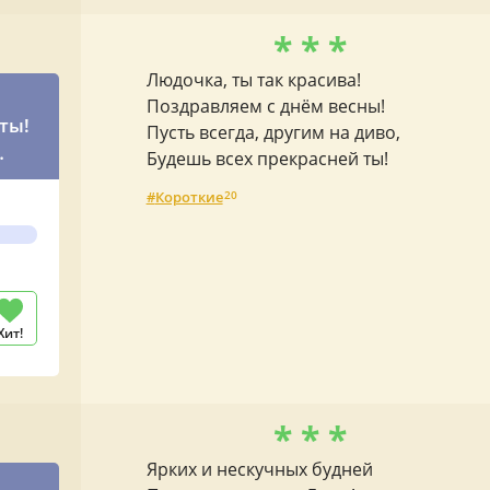
* * *
Людочка, ты так красива!
Поздравляем с днём весны!
ты!
Пусть всегда, другим на диво,
Будешь всех прекрасней ты!
Короткие
20
Хит!
* * *
Ярких и нескучных будней