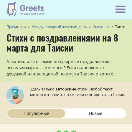
Праздники
Международный женский день
Именные
Таисия
Стихи с поздравлениями на 8
марта для Таисии
↓
А вы знали, что самые популярные поздравления с
восьмым марта — именные? Если вы знакомы с
девушкой или женщиной по имени Таисия и хотите
эффектно поздравить её с женским днём, наши авторы
уже сочинили несколько красивых поздравлений с 8
Здесь только
авторские
стихи. Любой текст
марта для Таисии в стихах, которые осталось только
можно отправить по смс или скопировать в 1 клик.
отправить в виде смс на телефон.
Популярные
Новые