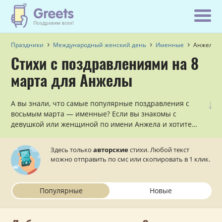
Праздники
Международный женский день
Именные
Анжела
Стихи с поздравлениями на 8
марта для Анжелы
↓
А вы знали, что самые популярные поздравления с
восьмым марта — именные? Если вы знакомы с
девушкой или женщиной по имени Анжела и хотите
эффектно поздравить её с женским днём, наши авторы
уже сочинили несколько красивых поздравлений с 8
Здесь только
авторские
стихи. Любой текст
марта для Анжелы в стихах, которые осталось только
можно отправить по смс или скопировать в 1 клик.
отправить в виде смс на телефон.
Популярные
Новые