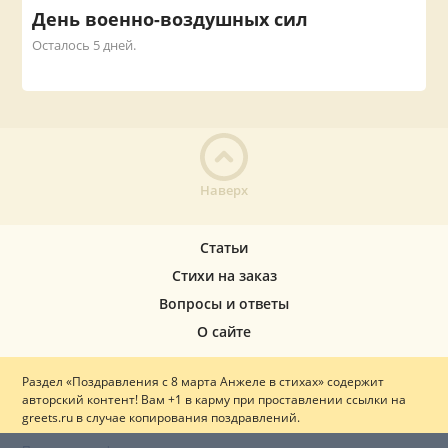
День военно-воздушных сил
Осталось 5 дней.
Наверх
Статьи
Стихи на заказ
Вопросы и ответы
О сайте
Раздел «Поздравления с 8 марта Анжеле в стихах» содержит
авторский контент! Вам +1 в карму при проставлении ссылки на
greets.ru в случае копирования поздравлений.