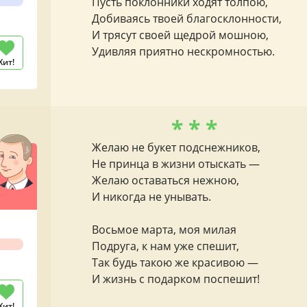
Пусть поклонники ходят толпою,
Добиваясь твоей благосклонности,
И трясут своей щедрой мошною,
Удивляя приятно нескромностью.
Хит!
* * *
Желаю не букет подснежников,
Не принца в жизни отыскать —
Желаю оставаться нежною,
И никогда не унывать.
Восьмое марта, моя милая
Подруга, к нам уже спешит,
Так будь такою же красивою —
И жизнь с подарком поспешит!
Хит!