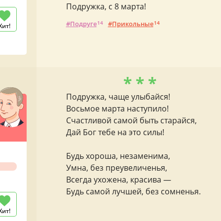
Подружка, с 8 марта!
Подруге
14
Прикольные
14
Хит!
* * *
Подружка, чаще улыбайся!
Восьмое марта наступило!
Счастливой самой быть старайся,
Дай Бог тебе на это силы!
Будь хороша, незаменима,
Умна, без преувеличенья,
Всегда ухожена, красива —
Будь самой лучшей, без сомненья.
Хит!