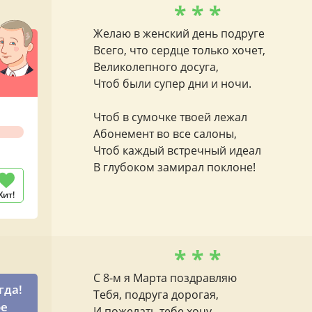
* * *
Желаю в женский день подруге
Всего, что сердце только хочет,
Великолепного досуга,
Чтоб были супер дни и ночи.
Чтоб в сумочке твоей лежал
Абонемент во все салоны,
Чтоб каждый встречный идеал
В глубоком замирал поклоне!
Хит!
* * *
С 8-м я Марта поздравляю
гда!
Тебя, подруга дорогая,
ое
И пожелать тебе хочу