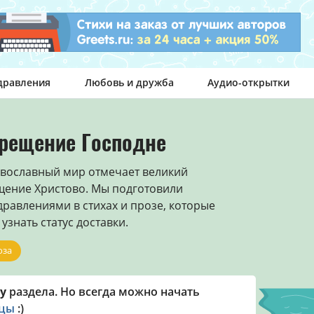
дравления
Любовь и дружба
Аудио-открытки
Крещение Господне
авославный мир отмечает великий
щение Христово. Мы подготовили
дравлениями в стихах и прозе, которые
узнать статус доставки.
оза
у
раздела. Но всегда можно начать
ицы
:)