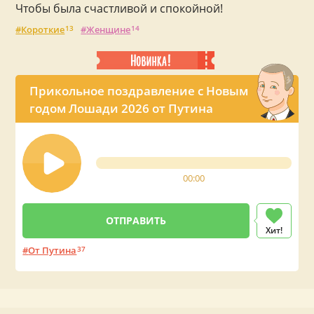
Чтобы была счастливой и спокойной!
Короткие
13
Женщине
14
Прикольное поздравление с Новым
годом Лошади 2026 от Путина
00:00
Хит!
От Путина
37