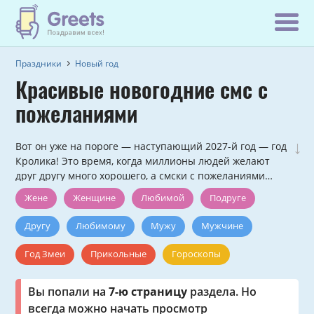
Праздники
Новый год
Красивые новогодние смс с
пожеланиями
↓
Вот он уже на пороге — наступающий 2027-й год — год
Кролика! Это время, когда миллионы людей желают
друг другу много хорошего, а смски с пожеланиями
сотнями тысяч летят в самые далекие уголки нашей
Жене
Женщине
Любимой
Подруге
страны. Здесь вы можете выбрать понравившееся
стихотворение и отправить его на телефон.
Другу
Любимому
Мужу
Мужчине
Год Змеи
Прикольные
Гороскопы
Именные
Коллегам
Короткие
Вы попали на
7-ю страницу
раздела. Но
всегда можно начать просмотр
На английском языке
От знаменитостей
Проза