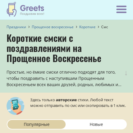
Праздники
Прощеное воскресенье
Короткие
Смс
Короткие смски с
поздравлениями на
Прощенное Воскресенье
↓
Простые, но ёмкие смски отлично подходят для того,
чтобы поздравить с наступившим Прощенным
Воскресеньем всех ваших друзей, родных, любимых и
близких! Специально к последнему дню масленичной
недели наши авторы сочинили множество
Здесь только
авторские
стихи. Любой текст
симпатичных смсок с короткими поздравлениями (1-2
можно отправить по смс или скопировать в 1 клик.
четверостишия). Осталось их отправить на телефон!
Популярные
Новые