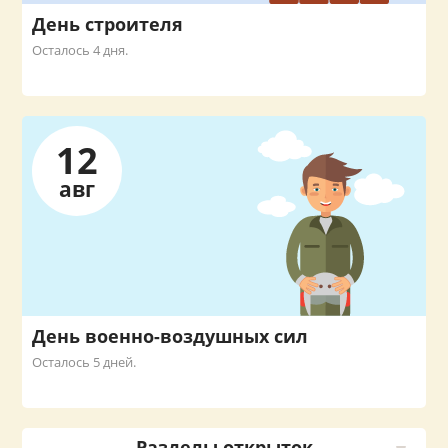
День строителя
Осталось 4 дня.
12
авг
День военно-воздушных сил
Осталось 5 дней.
Разделы открыток