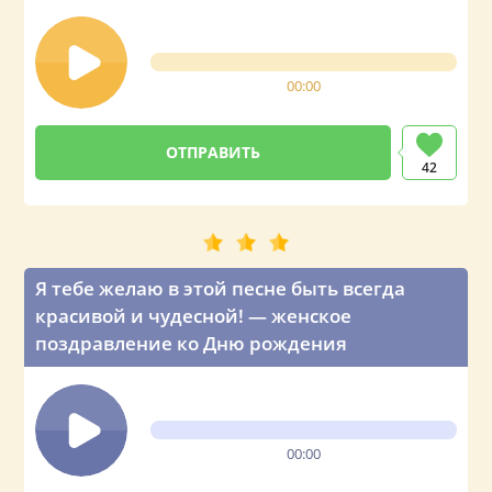
00:00
42
Я тебе желаю в этой песне быть всегда
красивой и чудесной! — женское
поздравление ко Дню рождения
00:00