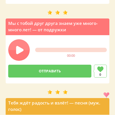
Мы с тобой друг друга знаем уже много-
много лет! — от подружки
00:00
0
Тебя ждёт радость и взлёт! — песня (муж.
голос)