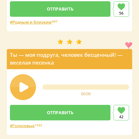
56
Родным и близким
947
Ты — моя подруга, человек бесценный! —
веселая песенка
00:00
42
Голосовые
1322