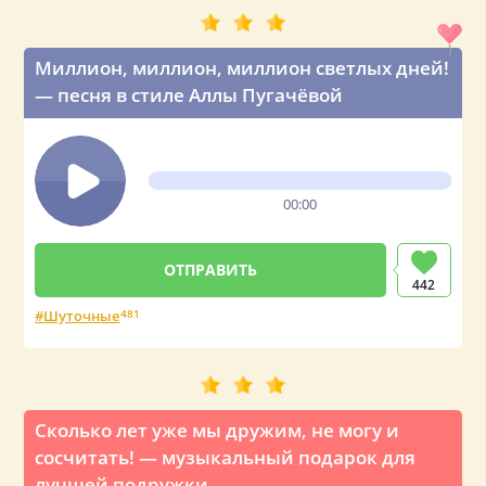
Миллион, миллион, миллион светлых дней!
— песня в стиле Аллы Пугачёвой
00:00
442
Шуточные
481
Сколько лет уже мы дружим, не могу и
сосчитать! — музыкальный подарок для
лучшей подружки