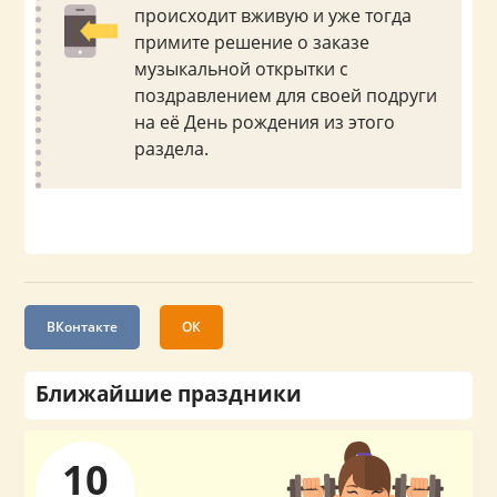
происходит вживую и уже тогда
примите решение о заказе
музыкальной открытки с
поздравлением для своей подруги
на её День рождения из этого
раздела.
ВКонтакте
ОК
Ближайшие праздники
10