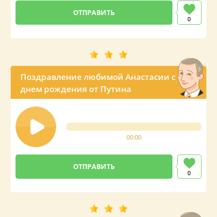
0
Поздравление любимой Анастасии с
днем рождения от Путина
00:00
0