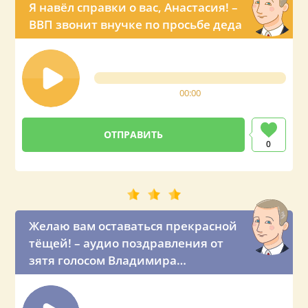
Я навёл справки о вас, Анастасия! –
ВВП звонит внучке по просьбе деда
00:00
0
Желаю вам оставаться прекрасной
тёщей! – аудио поздравления от
зятя голосом Владимира
Владимировича Путина