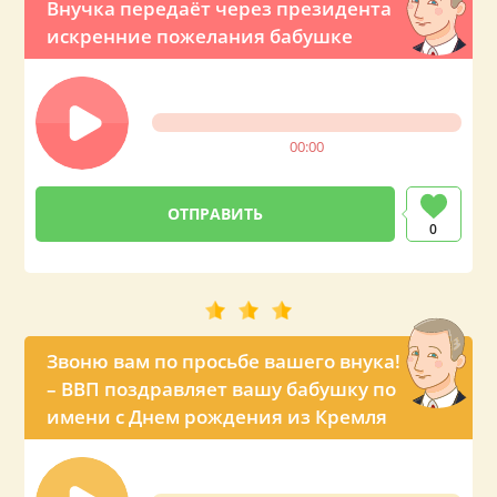
Внучка передаёт через президента
искренние пожелания бабушке
00:00
0
Звоню вам по просьбе вашего внука!
– ВВП поздравляет вашу бабушку по
имени с Днем рождения из Кремля