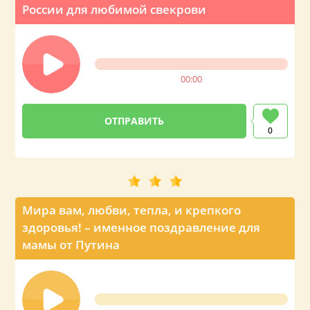
России для любимой свекрови
00:00
0
Мира вам, любви, тепла, и крепкого
здоровья! – именное поздравление для
мамы от Путина