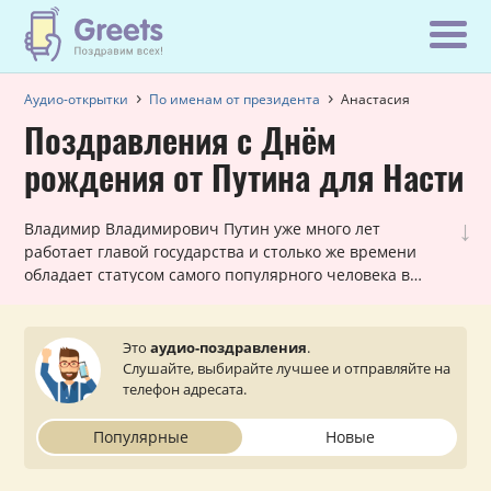
Аудио-открытки
По именам от президента
Анастасия
Поздравления с Днём
рождения от Путина для Насти
↓
Владимир Владимирович Путин уже много лет
работает главой государства и столько же времени
обладает статусом самого популярного человека в
России! Вот почему наши шуточные голосовые звонки,
в которых Путин поздравляет Анастасию с днем
рождения, всегда в топе самых заказываемых именных
Это
аудио-поздравления
.
поздравлений. Они всегда уникальны для каждой
Слушайте, выбирайте лучшее и отправляйте на
женщины и оставляют очень приятное впечатление.
телефон адресата.
Просто выберите подходящий вариант, укажите ваш
статус (по желанию) и звонок от президента поступит
Популярные
Новые
на телефон вашей близкой или знакомой Анастасии.