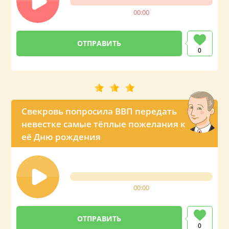
00:00
0
Свекровь попросила ВВП передать
невестке самые тёплые пожелания к
её Дню рождения
00:00
0