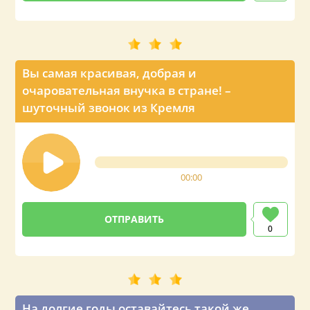
Вы самая красивая, добрая и
очаровательная внучка в стране! –
шуточный звонок из Кремля
00:00
0
На долгие годы оставайтесь такой же