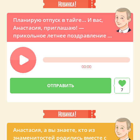
Планирую отпуск в тайге... И вас,
Анастасия, приглашаю! —
прикольное летнее поздравление от
Путина
00:00
7
Анастасия, а вы знаете, кто из
знаменитостей родились вместе с