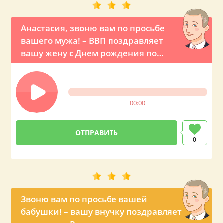
Анастасия, звоню вам по просьбе
вашего мужа! – ВВП поздравляет
вашу жену с Днем рождения по
телефону
00:00
0
Звоню вам по просьбе вашей
бабушки! – вашу внучку поздравляет