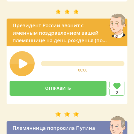
Президент России звонит с
именным поздравлением вашей
племяннице на день рожденья (по
просьбе тёти)
00:00
0
Племянница попросила Путина