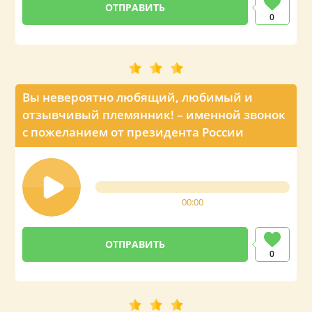
0
Вы невероятно любящий, любимый и
отзывчивый племянник! – именной звонок
с пожеланием от президента России
00:00
0