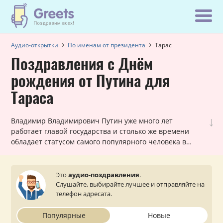
Аудио-открытки
По именам от президента
Тарас
Поздравления с Днём
рождения от Путина для
Тараса
↓
Владимир Владимирович Путин уже много лет
работает главой государства и столько же времени
обладает статусом самого популярного человека в
России! Вот почему наши шуточные голосовые звонки,
в которых Путин поздравляет Тараса с днем рождения,
всегда в топе самых заказываемых именных
Это
аудио-поздравления
.
поздравлений. Они всегда уникальны для каждого
Слушайте, выбирайте лучшее и отправляйте на
мужчины и оставляют очень приятное впечатление.
телефон адресата.
Просто выберите подходящий вариант, укажите ваш
статус (по желанию) и звонок от президента поступит
Популярные
Новые