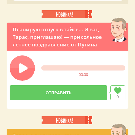
на телефон вашему близкому или знакомому Тарасу.
Планирую отпуск в тайге... И вас,
Тарас, приглашаю! — прикольное
летнее поздравление от Путина
00:00
0