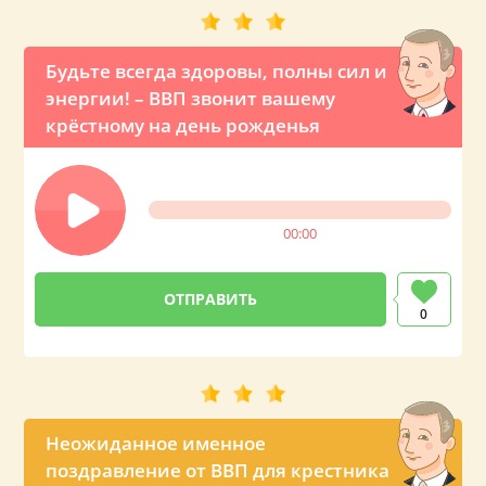
Будьте всегда здоровы, полны сил и
энергии! – ВВП звонит вашему
крёстному на день рожденья
00:00
0
Неожиданное именное
поздравление от ВВП для крестника