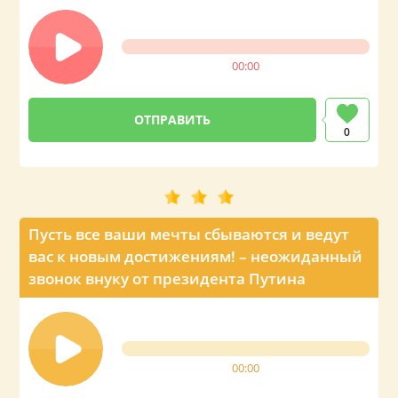
00:00
0
Пусть все ваши мечты сбываются и ведут
вас к новым достижениям! – неожиданный
звонок внуку от президента Путина
00:00