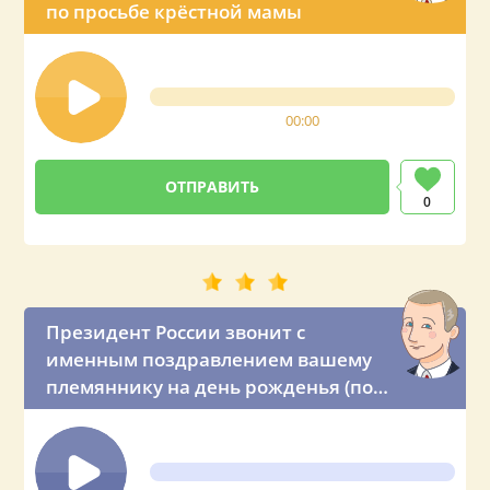
по просьбе крёстной мамы
00:00
0
Президент России звонит с
именным поздравлением вашему
племяннику на день рожденья (по
просьбе тёти)