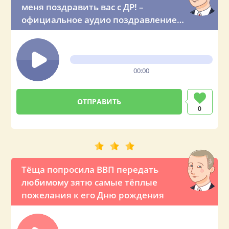
меня поздравить вас с ДР! –
официальное аудио поздравление
из Кремля
00:00
0
Тёща попросила ВВП передать
любимому зятю самые тёплые
пожелания к его Дню рождения