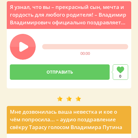
Я узнал, что вы – прекрасный сын, мечта и
гордость для любого родителя! – Владимир
Владимирович официально поздравляет
по телефону
00:00
0
Мне дозвонилась ваша невестка и кое о
чём попросила... – аудио поздравление
свёкру Тарасу голосом Владимира Путина