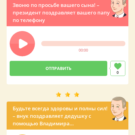
Звоню по просьбе вашего сына! –
президент поздравляет вашего папу
по телефону
00:00
0
Будьте всегда здоровы и полны сил!
– внук поздравляет дедушку с
помощью Владимира
Владимировича