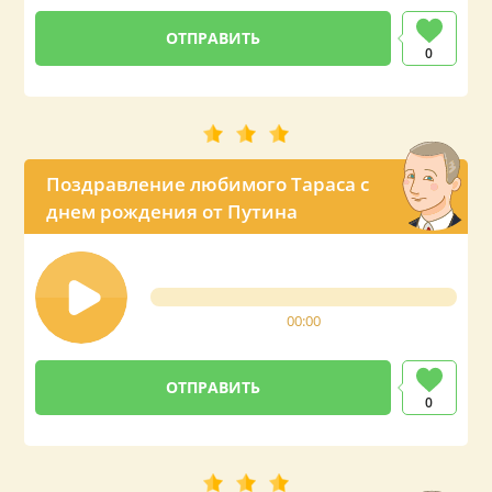
0
Поздравление любимого Тараса с
днем рождения от Путина
00:00
0