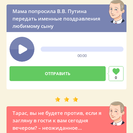
Мама попросила В.В. Путина
передать именные поздравления
любимому сыну
00:00
0
Тарас, вы не будете против, если я
загляну в гости к вам сегодня
вечером? – неожиданное