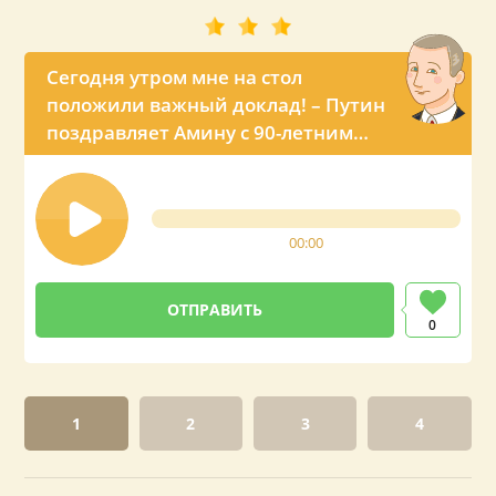
Сегодня утром мне на стол
положили важный доклад! – Путин
поздравляет Амину с 90-летним
юбилеем
00:00
0
1
2
3
4