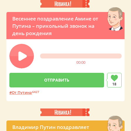
Весеннее поздравление Амине от
Путина – прикольный звонок на
день рождения
00:00
18
От Путина
6427
Владимир Путин поздравляет