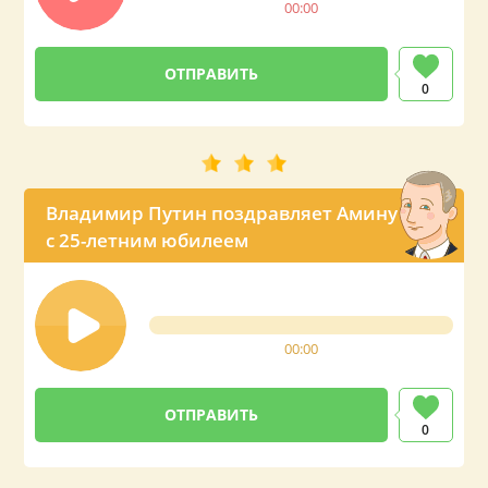
00:00
0
Владимир Путин поздравляет Амину
с 25-летним юбилеем
00:00
0