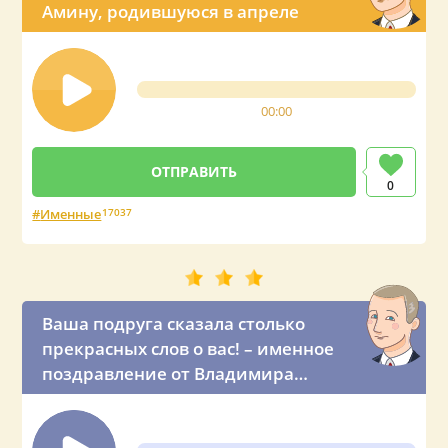
Амину, родившуюся в апреле
00:00
0
Именные
17037
Ваша подруга сказала столько
прекрасных слов о вас! – именное
поздравление от Владимира
Владимировича