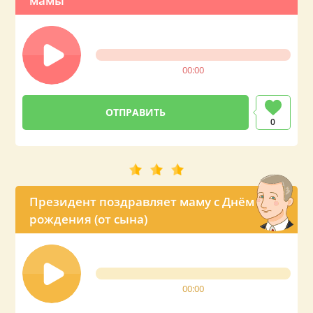
мамы
00:00
0
Президент поздравляет маму с Днём
рождения (от сына)
00:00