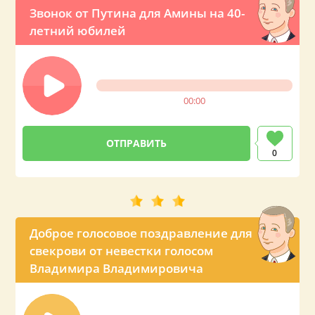
Звонок от Путина для Амины на 40-
летний юбилей
00:00
0
Доброе голосовое поздравление для
свекрови от невестки голосом
Владимира Владимировича