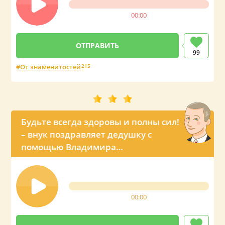
00:00
99
От знаменитостей
215
Будьте всегда здоровы и полны сил!
– внук поздравляет дедушку с
помощью Владимира
Владимировича
00:00