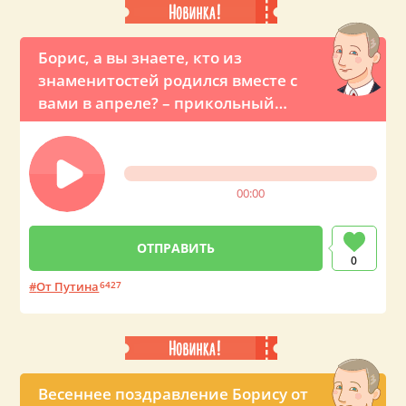
Борис, а вы знаете, кто из
знаменитостей родился вместе с
вами в апреле? – прикольный
звонок с именным поздравлением
от Владимира Владимировича
00:00
0
От Путина
6427
Весеннее поздравление Борису от