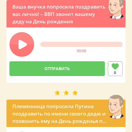
Ваша внучка попросила поздравить
вас лично! – ВВП звонит вашему
деду на День рождения
00:00
0
Племянница попросила Путина
поздравить по имени своего дядю и
позвонить ему на День рожденья по
телефону