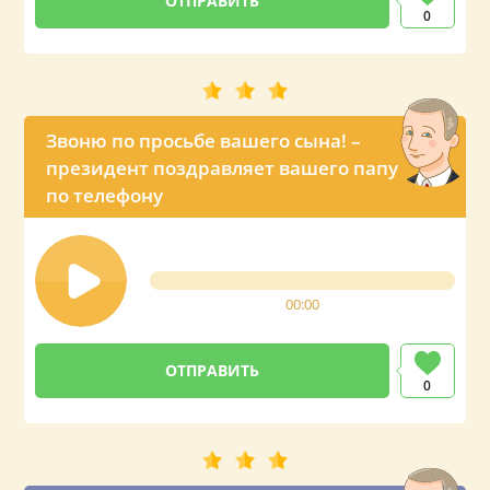
0
Звоню по просьбе вашего сына! –
президент поздравляет вашего папу
по телефону
00:00
0