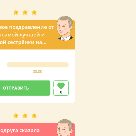
вое поздравление от
 самой лучшей и
й сестрёнки на
00:00
0
одруга сказала