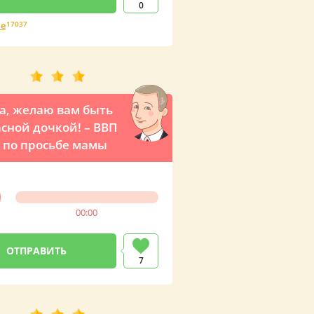
0
е
17037
, желаю вам быть
сной дочкой! – ВВП
 по просьбе мамы
00:00
7