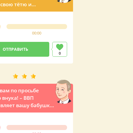
свою тётю и
ить ей на День
ья по телефону
00:00
0
вам по просьбе
 внука! – ВВП
вляет вашу бабушку
ни с Днем рождения
мля