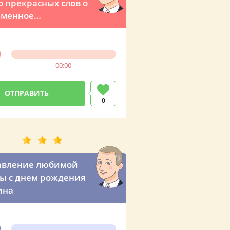
о прекрасных слов о
 именное
вление от
мира Владимировича
00:00
0
авление любимой
ы с днем рождения
ина