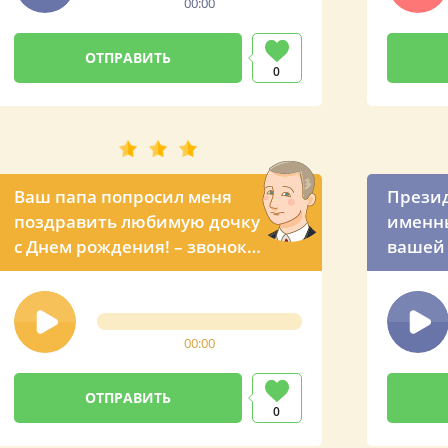
00:00
0
Ваш папа попросил меня
Презид
поздравить любимую дочку
именн
с Днем рождения! – звонок с
вашей 
юмором от президента
рожден
России
00:00
0