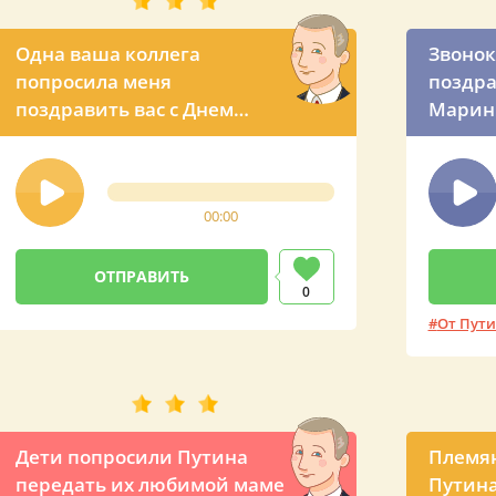
Одна ваша коллега
Звонок
попросила меня
поздра
поздравить вас с Днем
Марины
рождения! – прикольный
звонок из Кремля
00:00
0
От Пут
Дети попросили Путина
Племя
передать их любимой маме
Путина