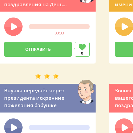
поздравления на День
имени 
рождения
позвон
рожден
00:00
0
Внучка передаёт через
Звоню 
президента искренние
вашего
пожелания бабушке
поздра
по име
из Кре