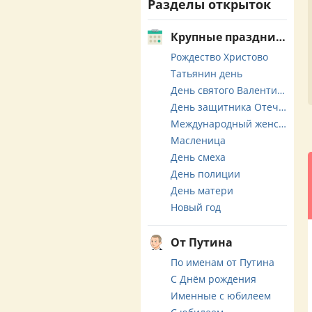
Разделы открыток
Крупные праздники
Рождество Христово
Татьянин день
День святого Валентина
День защитника Отечества
Международный женский день
Масленица
День смеха
День полиции
День матери
Новый год
От Путина
По именам от Путина
С Днём рождения
Именные с юбилеем