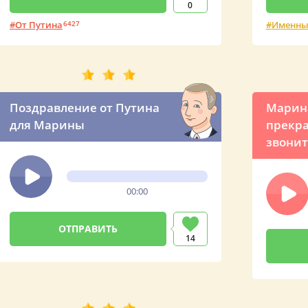
0
От Путина
6427
Именны
Поздравление от Путина
Марина
для Марины
прекра
звонит
00:00
14