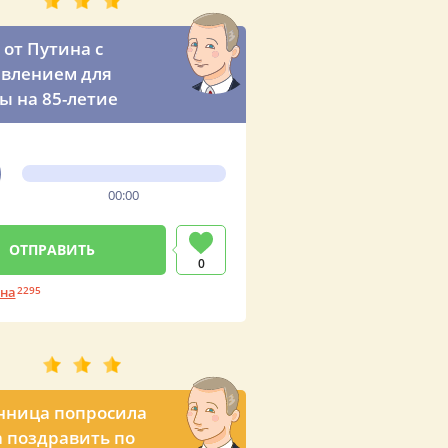
 от Путина с
влением для
 на 85-летие
00:00
0
ина
2295
нница попросила
 поздравить по