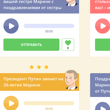
вашей сестре Марине с
стольк
поздравлениями от сестры
вас! –
поздра
Влади
00:00
0
Президент Путин звонит на
Поздр
20-летие Марине
Марин
от Пут
00:00