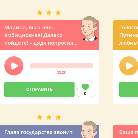
Марина, вы очень
Голосо
амбициозная! Далеко
Путина
пойдёте! – дядя попросил
любимо
президента позвонить и
свете
оригинально поздравить
свою племянницу с ДР
00:00
0
Глава государства звонит
Ваша п