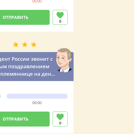
00:00
0
ент России звонит с
ым поздравлением
племяннице на день
ья (по просьбе тёти)
00:00
0