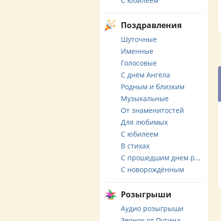
С юбилеем
Поздравления
Шуточные
Именные
Голосовые
С днём Ангела
Родным и близким
Музыкальные
От знаменитостей
Для любимых
С юбилеем
В стихах
С прошедшим днем рождения
С новорождённым
Розыгрыши
Аудио розыгрыши
Звонок от Путина