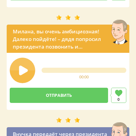
Милана, вы очень амбициозная!
Далеко пойдёте! – дядя попросил
президента позвонить и
оригинально поздравить свою
племянницу с ДР
00:00
0
Внучка передаёт через президента