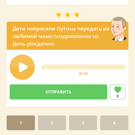
Дети попросили Путина передать их
любимой маме поздравления на
День рождения
00:00
0
1
2
3
4