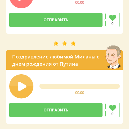
00:00
0
Поздравление любимой Миланы с
днем рождения от Путина
00:00
0