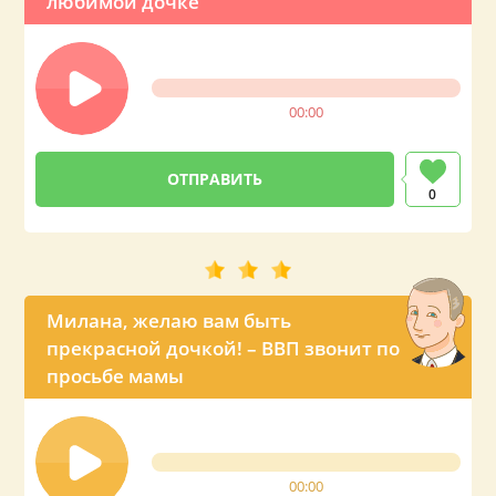
любимой дочке
00:00
0
Милана, желаю вам быть
прекрасной дочкой! – ВВП звонит по
просьбе мамы
00:00