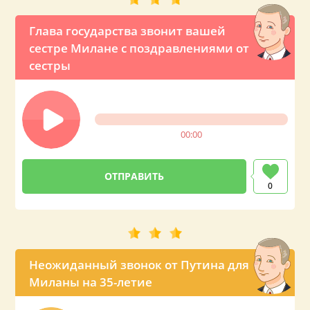
Глава государства звонит вашей
сестре Милане с поздравлениями от
сестры
00:00
0
Неожиданный звонок от Путина для
Миланы на 35-летие