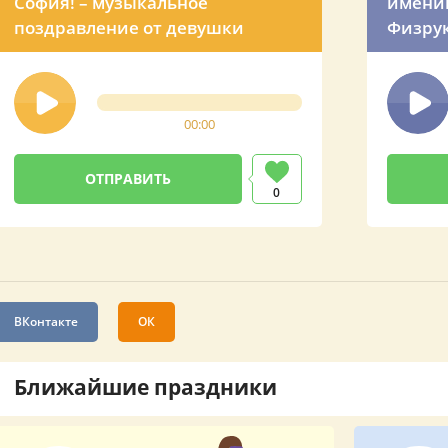
София! – музыкальное
именин
поздравление от девушки
Физрук
00:00
0
ВКонтакте
ОК
Ближайшие праздники