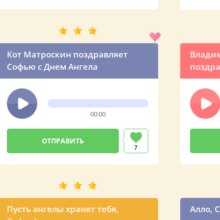
Кот Матроскин поздравляет
Владим
Софью с Днем Ангела
поздра
00:00
7
Пусть ангелы хранят тебя,
Алло, 