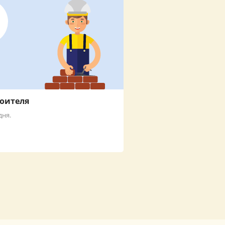
роителя
дня.