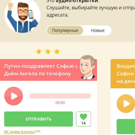
Это
аудио-открытки
.
Слушайте, выбирайте лучшую и отпр
адресата.
Популярные
Новые
Путин поздравляет Софью с
Владим
Днём Ангела по телефону
Софии 
на ден
00:00
14
С днём Ангела
930