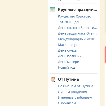
Крупные праздники
Рождество Христово
Татьянин день
День святого Валентина
День защитника Отечества
Международный женский день
Масленица
День смеха
День полиции
День матери
Новый год
От Путина
По именам от Путина
С Днём рождения
Именные с юбилеем
С юбилеем