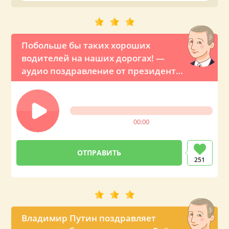
Побольше бы таких хороших
водителей на наших дорогах! —
аудио поздравление от президента
Путина
00:00
251
Владимир Путин поздравляет