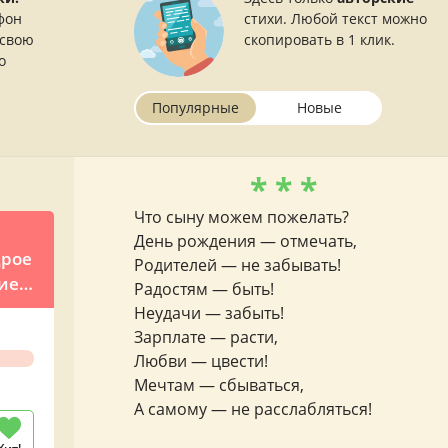
фон
стихи. Любой текст можно
 свою
скопировать в 1 клик.
о
Популярные
Новые
* * *
Что сыну можем пожелать?
День рождения — отмечать,
дрое
Родителей — не забывать!
ие
Радостям — быть!
Неудачи — забыть!
Зарплате — расти,
Любви — цвести!
Мечтам — сбываться,
А самому — не расслабляться!