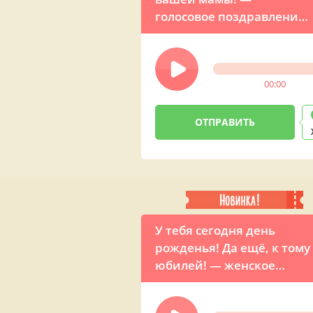
голосовое поздравление
от Путина для сына
00:00
У тебя сегодня день
рожденья! Да ещё, к тому
юбилей! — женское
поздравление красивой
песней