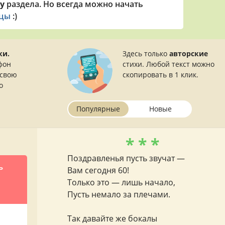
у
раздела. Но всегда можно начать
ицы
:)
ки.
Здесь только
авторские
фон
стихи. Любой текст можно
 свою
скопировать в 1 клик.
о
Популярные
Новые
* * *
Поздравленья пусть звучат —
ь
Вам сегодня 60!
Только это — лишь начало,
Пусть немало за плечами.
Так давайте же бокалы