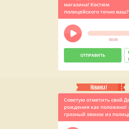
магазина! Костюм
полицейского точно ваш
звонок мужчине в его Де
рождения в виде шуточн
розыгрыша
00:00
Советую отметить свой Д
рождения как положено!
грозный звонок из поли