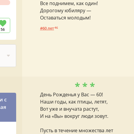
Все поднимем, как один!
Дорогому юбиляру —
Оставаться молодым!
60 лет
46
56
* * *
День Рожденья у Вас — 60!
и с
Наши годы, как птицы, летят,
вая
Вот уже и внучата растут,
И на «Вы» вокруг люди зовут.
Пусть в течение множества лет