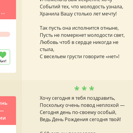
Событий тех, что молодость узнала,
? —
Хранила Вашу столько лет мечту!
нь
ого
Так пусть она исполнится отныне,
Пусть не померкнет молодости свет,
Любовь чтоб в сердце никогда не
стыла,
С весельем грусти говорите «нет»!
Хит!
* * *
Хочу сегодня я тебя поздравить,
ень
Поскольку очень повод неплохой —
 —
Сегодня день по-своему особый,
ции
Ведь День Рождения сегодня твой!