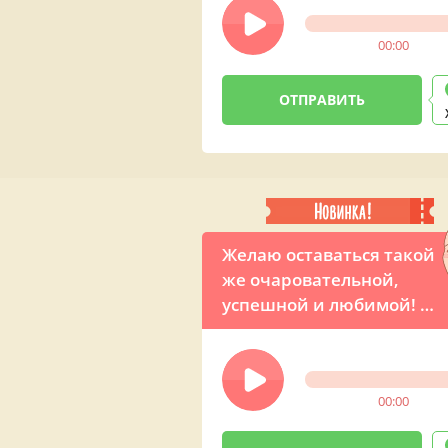
00:00
Желаю оставаться такой
же очаровательной,
успешной и любимой! –
прикольное аудио
поздравление с Днем
рождения для женщины
00:00
от Владимира Путина