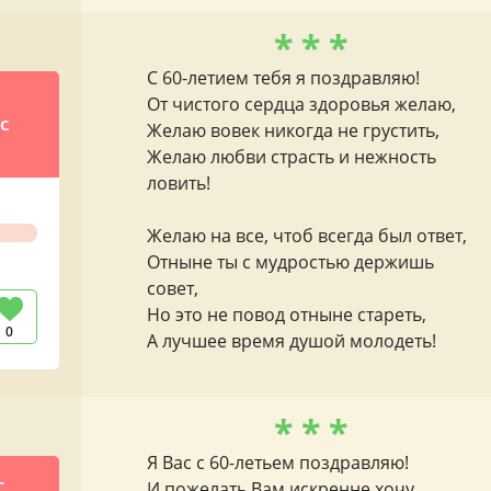
* * *
С 60-летием тебя я поздравляю!
ч
От чистого сердца здоровья желаю,
с
Желаю вовек никогда не грустить,
Желаю любви страсть и нежность
ловить!
Желаю на все, чтоб всегда был ответ,
Отныне ты с мудростью держишь
совет,
Но это не повод отныне стареть,
0
А лучшее время душой молодеть!
* * *
Я Вас с 60-летьем поздравляю!
-
И пожелать Вам искренне хочу