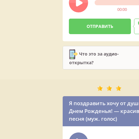
00:00
Что это за аудио-
открытка?
Я поздравить хочу от душ
Днем Рожденья! — краси
песня (муж. голос)