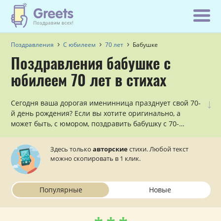
Поздравления
С юбилеем
70 лет
Бабушке
Поздравления бабушке с
юбилеем 70 лет в стихах
↓
Сегодня ваша дорогая именинница празднует свой 70-
й день рождения? Если вы хотите оригинально, а
может быть, с юмором, поздравить бабушку с 70-
летним юбилеем, причем, сделать это в стихах, то
данный раздел — для вас!
Здесь только
авторские
стихи. Любой текст
можно скопировать в 1 клик.
Популярные
Новые