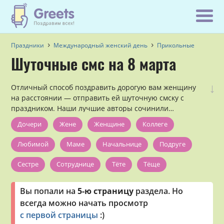
Праздники
Международный женский день
Прикольные
Шуточные смс на 8 марта
↓
Отличный способ поздравить дорогую вам женщину
на расстоянии — отправить ей шуточную смску с
праздником. Наши лучшие авторы сочинили
множество смешных смс поздравлений с 8 марта,
Дочери
Жене
Женщине
Коллеге
которые осталось только отправить на мобильный
телефон.
Любимой
Маме
Начальнице
Подруге
Сестре
Сотруднице
Тёте
Тёще
Короткие
Вы попали на
5-ю страницу
раздела. Но
всегда можно начать просмотр
с первой страницы
:)