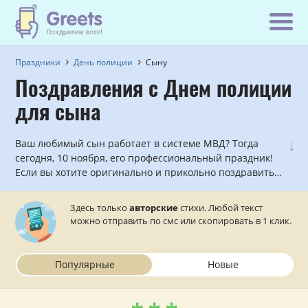
Праздники
День полиции
Сыну
Поздравления с Днем полиции
для сына
↓
Ваш любимый сын работает в системе МВД? Тогда
сегодня, 10 ноября, его профессиональный праздник!
Если вы хотите оригинально и прикольно поздравить с
Днем полиции любимого сына, причем, сделать это по
смс в стихах, то в данном разделе вы найдете всё, что
Здесь только
авторские
стихи. Любой текст
нужно!
можно отправить по смс или скопировать в 1 клик.
Популярные
Новые