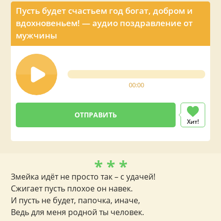
Пусть будет счастьем год богат, добром и
вдохновеньем! — аудио поздравление от
мужчины
00:00
Хит!
* * *
Змейка идёт не просто так – с удачей!
Сжигает пусть плохое он навек.
И пусть не будет, папочка, иначе,
Ведь для меня родной ты человек.