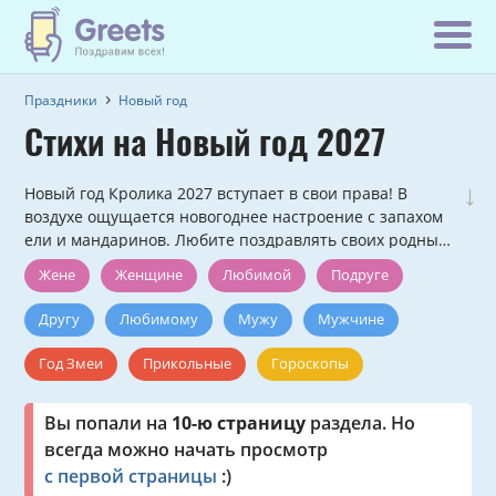
Праздники
Новый год
Стихи на Новый год 2027
↓
Новый год Кролика 2027 вступает в свои права! В
воздухе ощущается новогоднее настроение с запахом
ели и мандаринов. Любите поздравлять своих родных
и близких с помощью красиво написанных стихов?
Жене
Женщине
Любимой
Подруге
Тогда выбирайте любое понравившееся смс-
стихотворение и отправляйте его на телефон прямо с
Другу
Любимому
Мужу
Мужчине
сайта.
Год Змеи
Прикольные
Гороскопы
Именные
Коллегам
Короткие
Вы попали на
10-ю страницу
раздела. Но
всегда можно начать просмотр
На английском языке
От знаменитостей
Проза
с первой страницы
:)