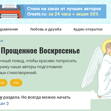
дравления
Любовь и дружба
Аудио-открытки
ье
а Прощенное Воскресенье
чный повод, чтобы красиво попросить
днику наши авторы подготовили
вых стихотворений.
оза
Смс
у
раздела. Но всегда можно начать
ицы
:)