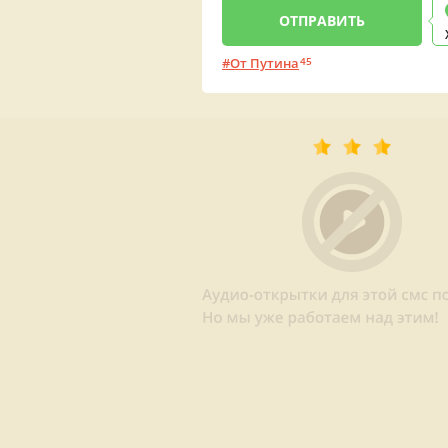
От Путина
45