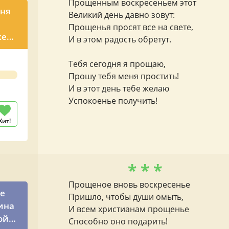
Прощенным воскресеньем этот
еня
Великий день давно зовут:
Прощенья просят все на свете,
ен.
И в этом радость обретут.
Тебя сегодня я прощаю,
Прошу тебя меня простить!
И в этот день тебе желаю
Успокоенье получить!
Хит!
* * *
Прощеное вновь воскресенье
се
Пришло, чтобы души омыть,
ина
И всем христианам прощенье
ой
Способно оно подарить!