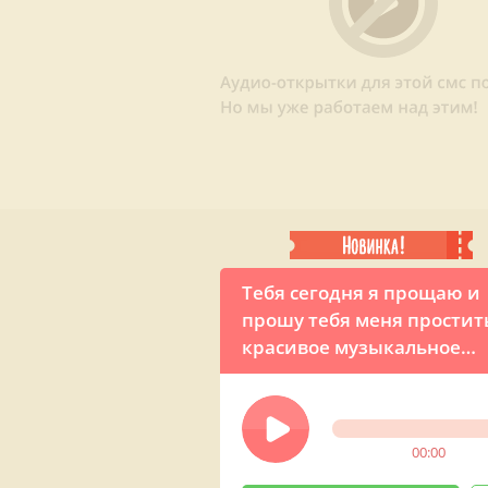
Тебя сегодня я прощаю и
прошу тебя меня простит
красивое музыкальное
поздравление на Прощен
воскресенье (жен. голос)
00:00