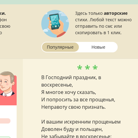
ки.
Здесь только
авторские
фон
стихи. Любой текст можно
 свою
отправить по смс или
о
скопировать в 1 клик.
Популярные
Новые
* * *
В Господний праздник, в
воскресенье,
Я многое хочу сказать,
И попросить за все прощенья,
Неправоту свою признать.
И вашим искренним прощеньем
Доволен буду и польщен,
Не забывайте в воскресенье: