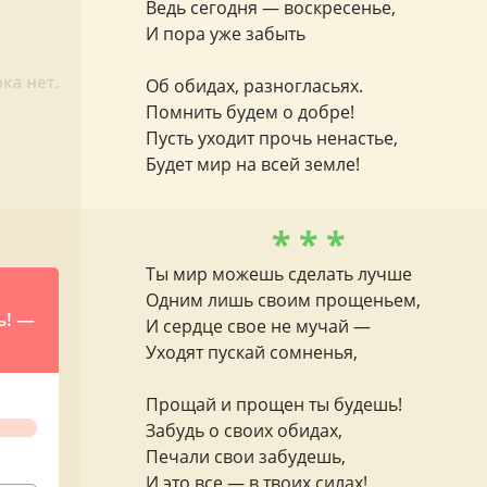
Ведь сегодня — воскресенье,
И пора уже забыть
Об обидах, разногласьях.
Помнить будем о добре!
Пусть уходит прочь ненастье,
Будет мир на всей земле!
* * *
Ты мир можешь сделать лучше
Одним лишь своим прощеньем,
ь! —
И сердце свое не мучай —
Уходят пускай сомненья,
ое
Прощай и прощен ты будешь!
Забудь о своих обидах,
Печали свои забудешь,
И это все — в твоих силах!