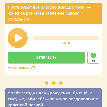
Пусть будет всё классно всегда у тебя! —
женское рок-поздравление с Днём
рождения
00:00
56
Музыкальные
771
У тебя сегодня день рожденья! Да ещё, к
тому же, юбилей! — женское поздравление
красивой песней