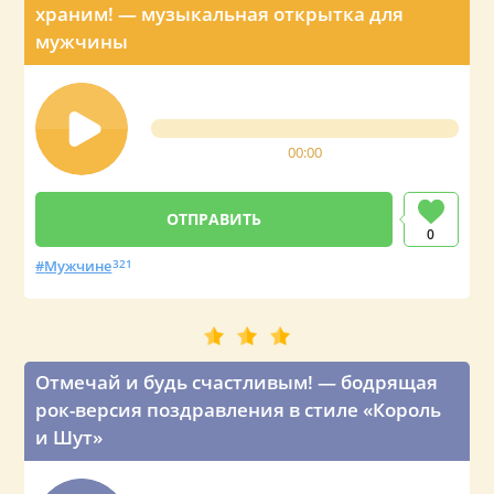
храним! — музыкальная открытка для
мужчины
00:00
0
Мужчине
321
Отмечай и будь счастливым! — бодрящая
рок-версия поздравления в стиле «Король
и Шут»