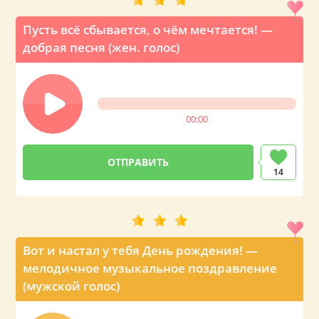
Пусть всё сбывается, о чём мечтается! —
добрая песня (жен. голос)
00:00
14
Вот и настал у тебя День рождения! —
мелодичное музыкальное поздравление
(мужской голос)