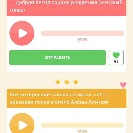
— добрая песня ко Дню рождения (женский
голос)
00:00
91
Всё интересное только начинается! —
красивая песня в стиле Алёны Апиной
00:00