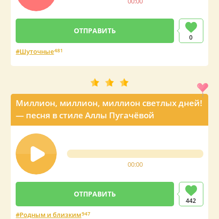
00:00
0
Шуточные
481
Миллион, миллион, миллион светлых дней!
— песня в стиле Аллы Пугачёвой
00:00
442
Родным и близким
947