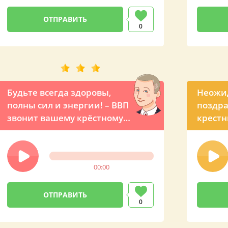
0
Будьте всегда здоровы,
Неожи
полны сил и энергии! – ВВП
поздра
звонит вашему крёстному
крестн
на день рожденья
крёст
00:00
0