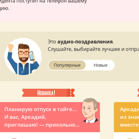
зидента поступит на телефон вашему
дию.
Это
аудио-поздравления
.
Слушайте, выбирайте лучшее и отпра
Популярные
Новые
Планирую отпуск в тайге...
Аркади
И вас, Аркадий,
из зна
приглашаю! — прикольное
вместе 
летнее поздравление от
прикол