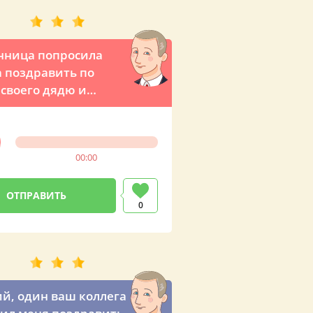
нница попросила
 поздравить по
своего дядю и
ить ему на День
ья по телефону
00:00
0
й, один ваш коллега