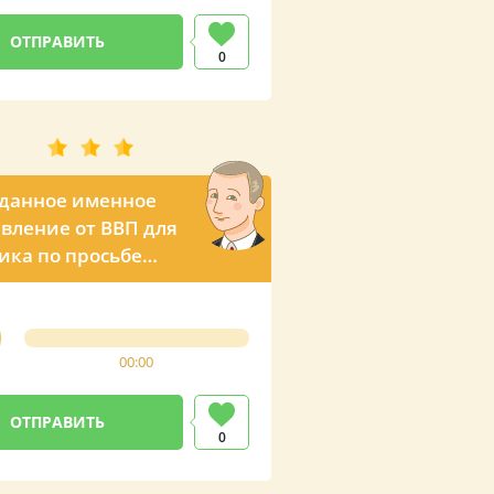
0
данное именное
вление от ВВП для
ика по просьбе
ной мамы
00:00
0