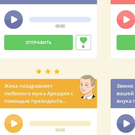
сыну
вечеро
предло
прези
00:00
0
Жена поздравляет
Звоню 
любимого мужа Аркадия с
вашей 
помощью президента
внука 
России
презид
00:00