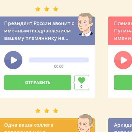
Президент России звонит с
Племя
именным поздравлением
Путина
вашему племяннику на
имени 
день рожденья (по просьбе
позвон
тёти)
рожден
00:00
0
Одна ваша коллега
Аркади