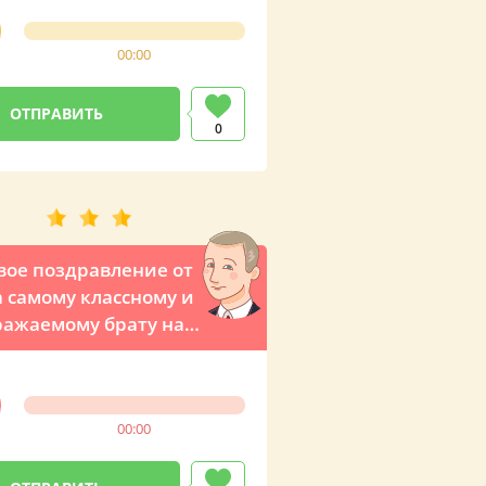
ым поздравлением
димира
00:00
мировича
0
вое поздравление от
 самому классному и
ажаемому брату на
00:00