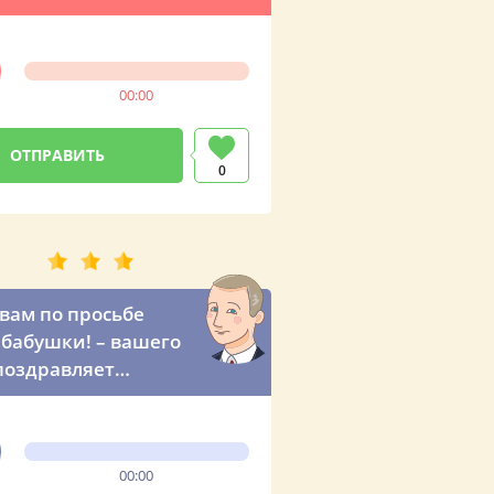
м? – неожиданное
жение от
дента
00:00
0
вам по просьбе
бабушки! – вашего
поздравляет
ент России
00:00