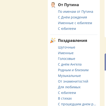
От Путина
По именам от Путина
С Днём рождения
Именные с юбилеем
С юбилеем
Поздравления
Шуточные
Именные
Голосовые
С днём Ангела
Родным и близким
Музыкальные
От знаменитостей
Для любимых
С юбилеем
В стихах
С прошедшим днем рождения