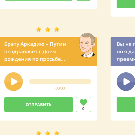
Брату Аркадию – Путин
Вы не 
поздравляет с Днём
но я д
рождения по просьбе
преемн
сестры
поздра
по тел
00:00
0