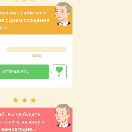
авление любимого
я с днем рождения
ина
00:00
0
й, вы не будете
, если я загляну в
к вам сегодня