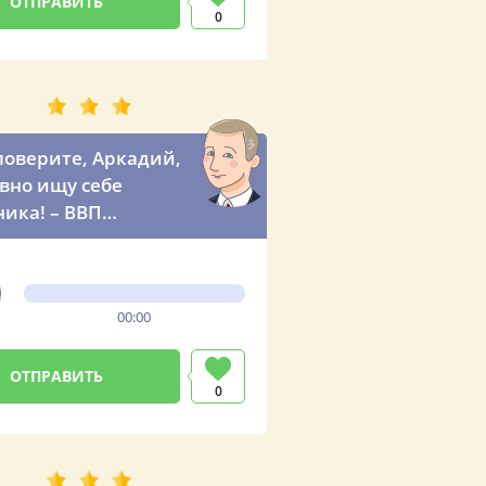
0
поверите, Аркадий,
авно ищу себе
ика! – ВВП
вляет вашего друга
ефону
00:00
0