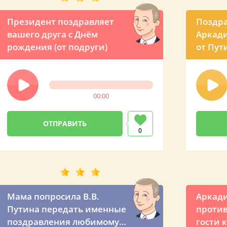
Президент поздравляет
Поздр
вашего друга с Днём
Аркади
рождения (от подруги)
от Пут
00:00
0
Мама попросила В.В.
Аркади
Путина передать именные
против
поздравления любимому
гости 