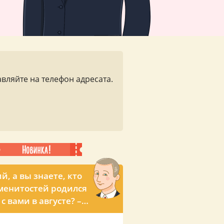
вляйте на телефон адресата.
й, а вы знаете, кто
менитостей родился
с вами в августе? –
ьный звонок с