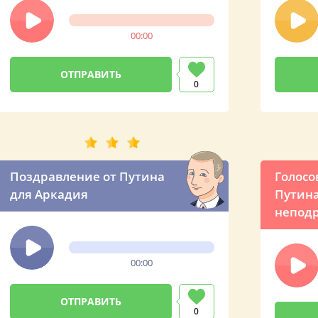
Путина
именн
от Вла
00:00
Влади
0
Поздравление от Путина
Голосо
для Аркадия
Путина
неподр
свете
00:00
0