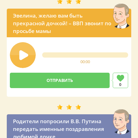
Эвелина, желаю вам быть
прекрасной дочкой! – ВВП звонит по
просьбе мамы
00:00
0
Родители попросили В.В. Путина
передать именные поздравления
любимой дочке