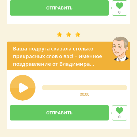
0
Ваша подруга сказала столько
прекрасных слов о вас! – именное
поздравление от Владимира
Владимировича
00:00
0