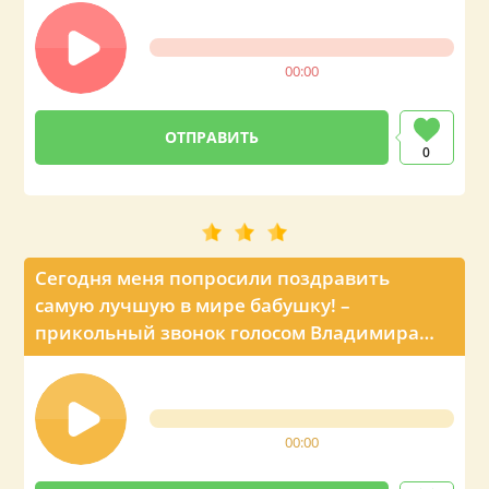
00:00
0
Сегодня меня попросили поздравить
самую лучшую в мире бабушку! –
прикольный звонок голосом Владимира
Путина
00:00