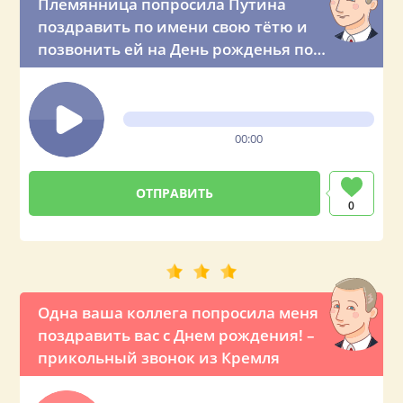
Племянница попросила Путина
поздравить по имени свою тётю и
позвонить ей на День рожденья по
телефону
00:00
0
Одна ваша коллега попросила меня
поздравить вас с Днем рождения! –
прикольный звонок из Кремля