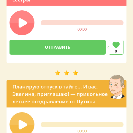
00:00
0
Планирую отпуск в тайге... И вас,
Эвелина, приглашаю! — прикольное
летнее поздравление от Путина
00:00