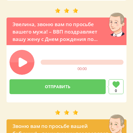
Эвелина, звоню вам по просьбе
вашего мужа! – ВВП поздравляет
вашу жену с Днем рождения по
телефону
00:00
0
Звоню вам по просьбе вашей