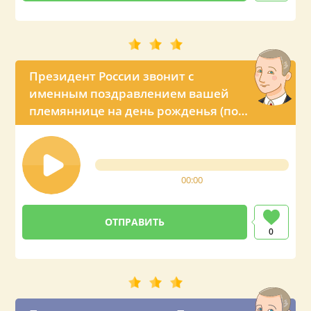
Президент России звонит с
именным поздравлением вашей
племяннице на день рожденья (по
просьбе тёти)
00:00
0