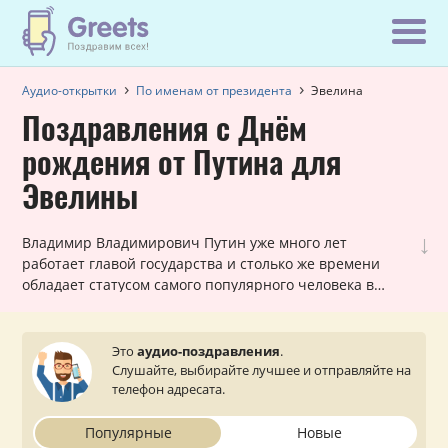
Аудио-открытки
По именам от президента
Эвелина
Поздравления с Днём
рождения от Путина для
Эвелины
↓
Владимир Владимирович Путин уже много лет
работает главой государства и столько же времени
обладает статусом самого популярного человека в
России! Вот почему наши шуточные голосовые звонки,
в которых Путин поздравляет Эвелину с днем
рождения, всегда в топе самых заказываемых именных
Это
аудио-поздравления
.
поздравлений. Они всегда уникальны для каждой
Слушайте, выбирайте лучшее и отправляйте на
женщины и оставляют очень приятное впечатление.
телефон адресата.
Просто выберите подходящий вариант, укажите ваш
статус (по желанию) и звонок от президента поступит
Популярные
Новые