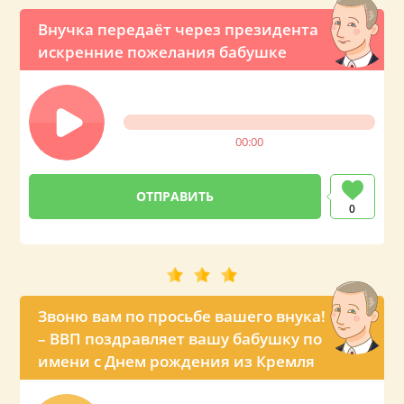
Внучка передаёт через президента
искренние пожелания бабушке
00:00
0
Звоню вам по просьбе вашего внука!
– ВВП поздравляет вашу бабушку по
имени с Днем рождения из Кремля