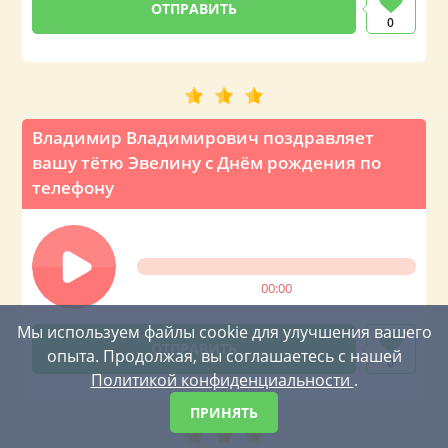
0
Владимир Владимирович поздравляет
вашу тётю Эвелину с Днём рождения по
телефону
00:00
Мы используем файлы cookie для улучшения вашего
опыта. Продолжая, вы соглашаетесь с нашей
0
Политикой конфиденциальности
.
ПРИНЯТЬ