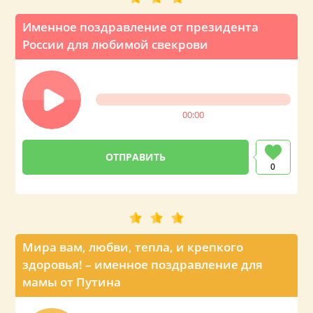
Именное поздравление от президента
России для любимой свекрови
00:00
0
Мира вам, любви, тепла, и крепкого
здоровья! – именное поздравление для
мамы от Путина