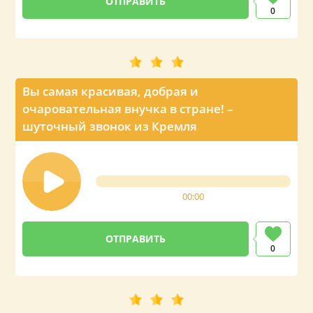
0
Вы самая красивая, добрая и
очаровательная внучка в стране! –
шуточный звонок из Кремля
00:00
0