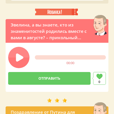
на телефон вашей близкой или знакомой Эвелине.
Эвелина, а вы знаете, кто из
знаменитостей родились вместе с
вами в августе? – прикольный
звонок с именным поздравлением
от Владимира Владимировича
00:00
0
Поздравление от Путина для