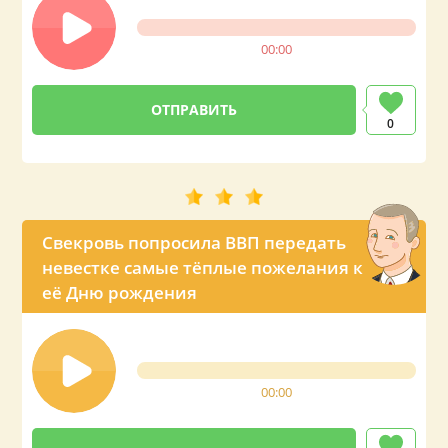
00:00
0
Свекровь попросила ВВП передать
невестке самые тёплые пожелания к
её Дню рождения
00:00